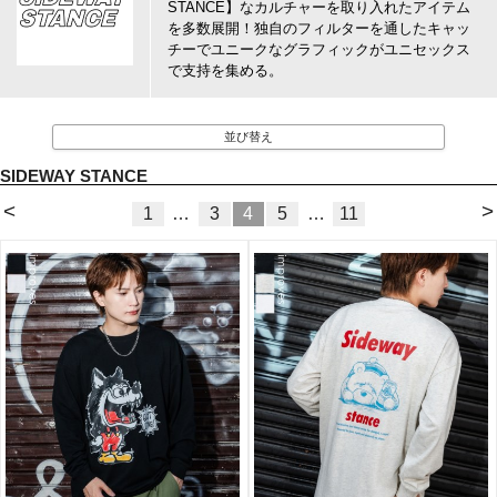
STANCE】なカルチャーを取り入れたアイテム
を多数展開！独自のフィルターを通したキャッ
チーでユニークなグラフィックがユニセックス
で支持を集める。
並び替え
SIDEWAY STANCE
<
>
1
…
3
4
5
…
11