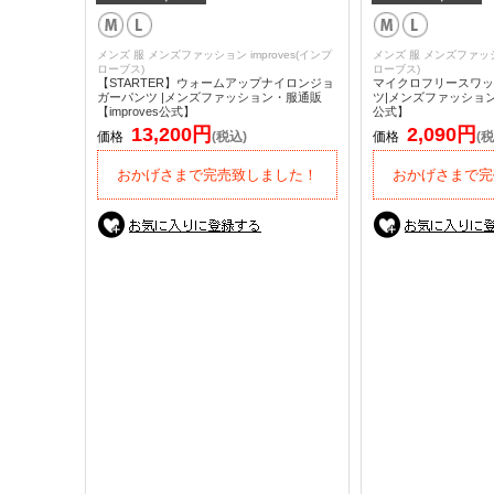
メンズ 服 メンズファッション improves(インプ
メンズ 服 メンズファッショ
ローブス)
ローブス)
【STARTER】ウォームアップナイロンジョ
マイクロフリースワッ
ガーパンツ |メンズファッション・服通販
ツ|メンズファッション・
【improves公式】
公式】
13,200円
2,090円
価格
(税込)
価格
(税
おかげさまで完売致しました！
おかげさまで完