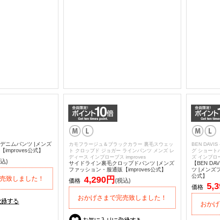
デニムパンツ |メンズ
カモフラージュ＆ブラックカラー 裏毛スウェッ
BEN DAV
mproves公式】
ト クロップド ジョガー ラインパンツ メンズ レ
グ ショート
ディース インプローブス improves
ズ インプローブ
込)
サイドライン裏毛クロップドパンツ |メンズ
【BEN D
ファッション・服通販【improves公式】
ツ |メンズ
公式】
売致しました！
4,290円
価格
(税込)
5,
価格
おかげさまで完売致しました！
おかげ