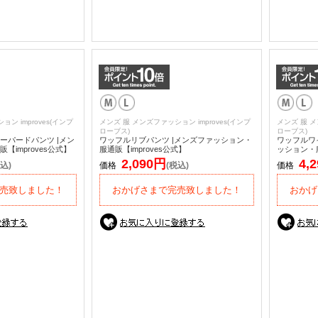
ン improves(インプ
メンズ 服 メンズファッション improves(インプ
メンズ 服 メ
ローブス)
ローブス)
ーパードパンツ |メン
ワッフルリブパンツ |メンズファッション・
ワッフルワ
improves公式】
服通販【improves公式】
ッション・服
2,090円
4,
込)
価格
(税込)
価格
売致しました！
おかげさまで完売致しました！
おかげ