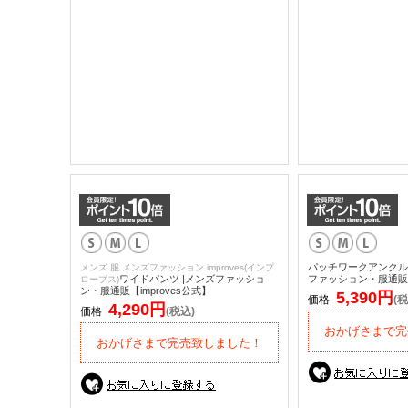
パッチワークアンクル
メンズ 服 メンズファッション improves(インプ
ワイドパンツ |メンズファッショ
ファッション・服通販【i
ローブス)
ン・服通販【improves公式】
5,390円
価格
(税
4,290円
価格
(税込)
おかげさまで完
おかげさまで完売致しました！