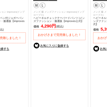
ン improves(インプ
メンズ 服 メンズファッション improves(インプ
メンズ 服 メ
ローブス)
ローブス)
ペン付ジョガーパン
ヘビーネルチェックテーパードパンツ |メン
ヘビーネル
服通販【improves
ズファッション・服通販【improves公式】
ンズファッシ
式】
4,290円
価格
(税込)
5,
込)
価格
おかげさまで完売致しました！
売致しました！
おかげ