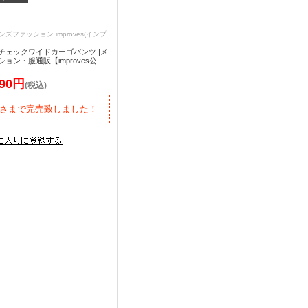
ンズファッション improves(インプ
チェックワイドカーゴパンツ |メ
ョン・服通販【improves公
390円
(税込)
さまで完売致しました！