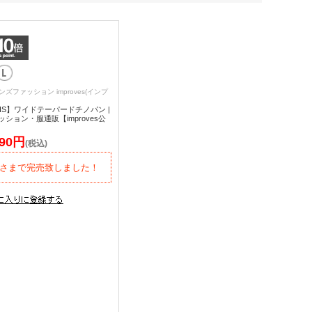
ンズファッション improves(インプ
AVIS】ワイドテーパードチノパン |
ション・服通販【improves公
690円
(税込)
さまで完売致しました！