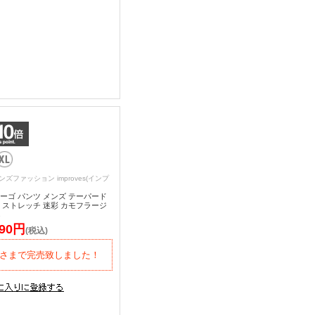
ンズファッション improves(インプ
ーゴ パンツ メンズ テーパード
 ストレッチ 迷彩 カモフラージ
s
390円
(税込)
さまで完売致しました！