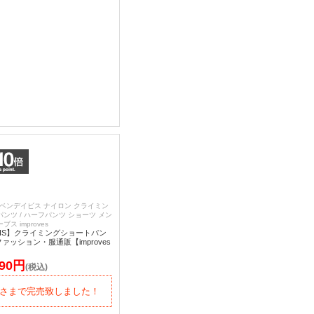
IS ベンデイビス ナイロン クライミン
パンツ / ハーフパンツ ショーツ メン
ス improves
AVIS】クライミングショートパン
ファッション・服通販【improves
390円
(税込)
さまで完売致しました！