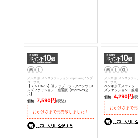
メンズ 服 メンズファッション improves(インプ
メンズ 服 メンズファッショ
ローブス)
ローブス)
【BEN DAVIS】裾ジップトラックパンツ |メ
ペンキ加工スウェット
ンズファッション・服通販【improves公
ズファッション・服通販【
式】
4,290円
価格
(税
7,590円
価格
(税込)
おかげさまで完
おかげさまで完売致しました！