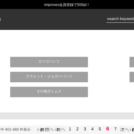
improves会員登録で500pt！
価格：
N
カーゴパンツ
スウェット・ジョガーパンツ
その他ボトムス
6
1
2
3
4
5
7
件中 401-480 件表示