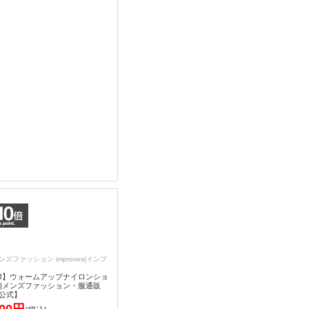
ンズファッション improves(インプ
TER】ウォームアップナイロンショ
 |メンズファッション・服通販
es公式】