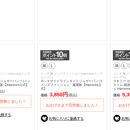
ン improves(インプ
メンズ 服 メンズファッション improves(インプ
メンズ 服 メ
ローブス)
ローブス)
ジョガーパンツ |メン
ポンチサイドラインタイトジョガーパンツ|
スキニー カ
improves公式】
メンズファッション・服通販【improves公
スリム 細身
式】
ュ improve
込)
3,850円
5,
価格
(税込)
価格
売致しました！
おかげさまで完売致しました！
おかげ