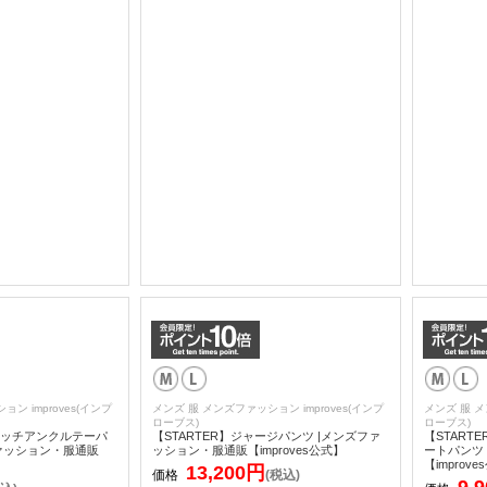
ン improves(インプ
メンズ 服 メンズファッション improves(インプ
メンズ 服 メ
ローブス)
ローブス)
ッチアンクルテーパ
【STARTER】ジャージパンツ |メンズファ
【STAR
ァッション・服通販
ッション・服通販【improves公式】
ートパンツ
【improv
13,200円
価格
(税込)