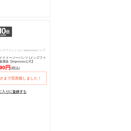
ンズファッション improves(インプ
イドイージーパンツ |メンズファ
通販【improves公式】
290円
(税込)
さまで完売致しました！