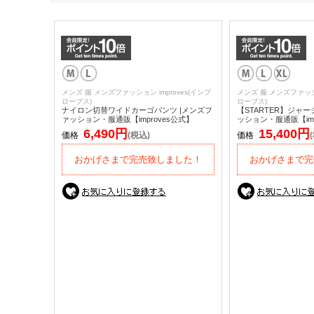
メンズ 服 メンズファッション improves(インプ
メンズ 服 メンズファッショ
ローブス)
ローブス)
ナイロン切替ワイドカーゴパンツ |メンズフ
【STARTER】ジャー
ァッション・服通販【improves公式】
ッション・服通販【imp
6,490円
15,400円
価格
(税込)
価格
おかげさまで完売致しました！
おかげさまで完