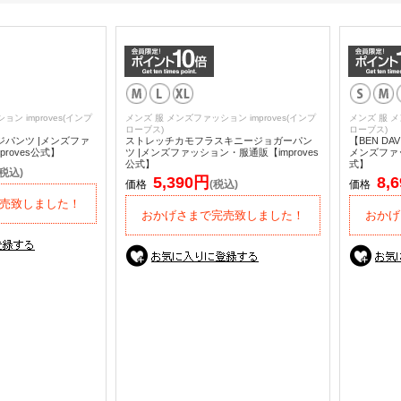
ン improves(インプ
メンズ 服 メンズファッション improves(インプ
メンズ 服 メ
ローブス)
ローブス)
ジパンツ |メンズファ
ストレッチカモフラスキニージョガーパン
【BEN D
roves公式】
ツ |メンズファッション・服通販【improves
メンズファッ
公式】
式】
(税込)
5,390円
8,
価格
(税込)
価格
売致しました！
おかげさまで完売致しました！
おかげ