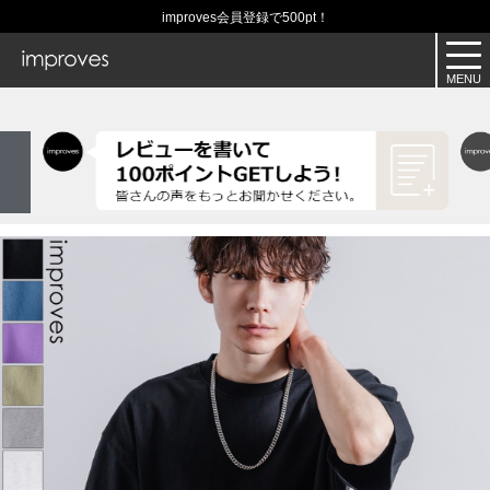
improves会員登録で500pt！