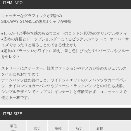
ITEM INFO
キャッチーなグラフィックが好評の
SIDEWAY STANCEの無地Tシャツが登場
●しっかりと手持ち感のあるウエイトのコットン100%のオリジナルボディ
●広めの身幅とドロップショルダーによるビッグシルエットは、オーバーサ
イズでゆったりと着ることのできる仕上がり
●定番のブラックやホワイトに加え、差し色にぴったりのパープルやブルー
をセレクト
ストリートにスケーター、韓国ファッションやアメカジ等のカジュアルス
タイルにもおすすめで、
デニムパンツは勿論のこと、ワイドシルエットのチノパンツやカーゴパン
ツ、ナイロンジョガーパンツやジャージトラックパンツとの相性も抜群。
シンプルデザインでトップスにインナーにと年齢問わず、ユニセックスで
使える一枚です。
ITEM SIZE
単位
着丈
身幅
袖丈
肩幅
-