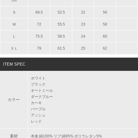
cm
Ｓ
68.5
52.5
22
56
Ｍ
72
55.5
23
58
Ｌ
75.5
58.5
24
60
ＸＬ
79
61.5
25
62
ITEM SPEC
ホワイト
ブラック
オートミール
ダークブルー
カラー
カーキ
パープル
アッシュ
レッド
素材
本体:綿100% リブ:綿95% ポリウレタン5%