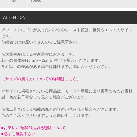
ID
70840
ATTENTION
※ウエストにゴムが入ったパンツのウエスト値は、推奨ウエストのサイズ
です。
伸縮値では御座いませんのでご注意下さい。
※大量生産による生産過程におきまして、
若干の個体差(1cmから2cm)が生じる場合がございます。
それ以上の差異がある場合は弊社までお問い合わせください。
【サイズの測り方についての詳細はこちら】
※サイトに掲載されている商品は、モニター環境により実際のものと素材
感・色が若干異なって見える場合がございます。
※加工具合により掲載画像との誤差が見られる場合もございます。
予めご了承くださいますようお願い申し上げます。
■お支払い/配送/返品や交換について
■必ずご確認下さい