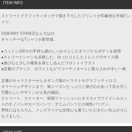
ITEM INFO
ストリートグラフィティタッチで描き下ろしたプリントが印象的な半袖Tシ
ャツ。
SIDEWAY STANCEならではの
キャッチーなTシャツが新登場。
●コットン100％の手持ち感のしっかりとしたオリジナルボディを使用
●ストリートシーンを反映した、ゆったりとしたトレンドのサイズ感
●遊び心と少しの毒気を落とし込んだフロントイラスト
●定番のブラック、ホワイトなどでコーディネートに取り入れやすい一枚
定番のキャラクターからタギング風のイラストやグラフィティロゴ、
オマージュデザインまで、毎シーズンたっぷりと遊び心があって目を引く
可愛らしいデザインが人気の秘訣。
ストリート、スケーター、韓国ファッションにオススメでワイドシルエッ
トのチノパンやカーゴパンツ、デニムパンツとの相性バツグン。
男性にはもちろん、メンズライクな女性にも着ていただきたい仕上がりに
なりました。