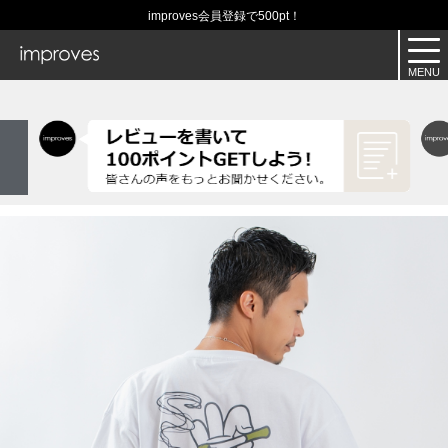
improves会員登録で500pt！