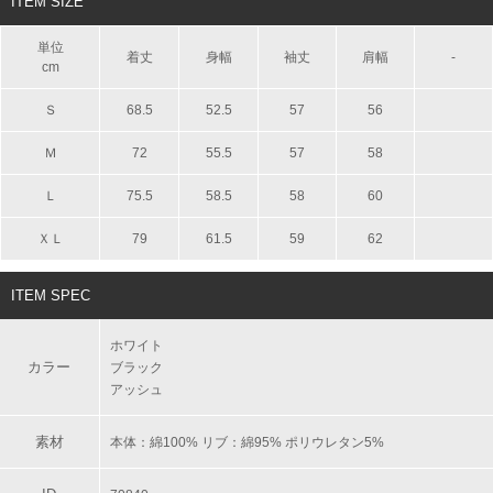
ITEM SIZE
単位
着丈
身幅
袖丈
肩幅
-
cm
Ｓ
68.5
52.5
57
56
Ｍ
72
55.5
57
58
Ｌ
75.5
58.5
58
60
ＸＬ
79
61.5
59
62
ITEM SPEC
ホワイト
カラー
ブラック
アッシュ
素材
本体：綿100% リブ：綿95% ポリウレタン5%