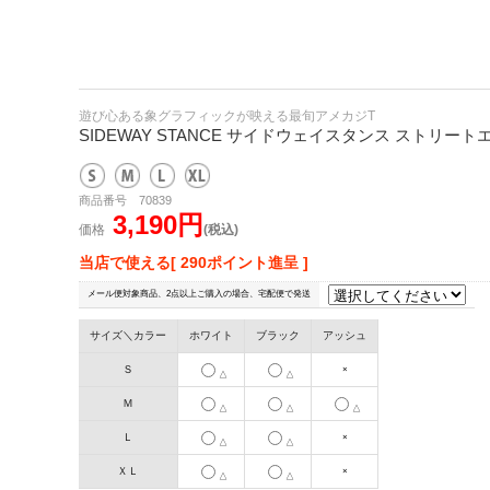
遊び心ある象グラフィックが映える最旬アメカジT
SIDEWAY STANCE サイドウェイスタンス ストリー
商品番号 70839
3,190円
価格
(税込)
当店で使える[ 290ポイント進呈 ]
メール便対象商品、2点以上ご購入の場合、宅配便で発送
サイズ＼カラー
ホワイト
ブラック
アッシュ
Ｓ
×
△
△
Ｍ
△
△
△
Ｌ
×
△
△
ＸＬ
×
△
△