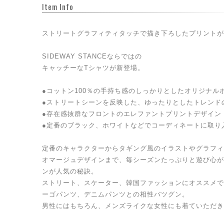
Item Info
ストリートグラフィティタッチで描き下ろしたプリントが
SIDEWAY STANCEならではの
キャッチーなTシャツが新登場。
●コットン100％の手持ち感のしっかりとしたオリジナル
●ストリートシーンを反映した、ゆったりとしたトレンド
●存在感抜群なフロントのエレファントプリントデザイン
●定番のブラック、ホワイトなどでコーディネートに取り
定番のキャラクターからタギング風のイラストやグラフィ
オマージュデザインまで、毎シーズンたっぷりと遊び心が
ンが人気の秘訣。
ストリート、スケーター、韓国ファッションにオススメで
ーゴパンツ、デニムパンツとの相性バツグン。
男性にはもちろん、メンズライクな女性にも着ていただき