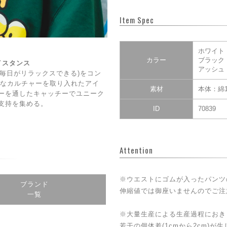
Item Spec
ホワイト
カラー
ブラック
ェイスタンス
アッシュ
DAY(毎日がリラックスできる)をコン
CE】なカルチャーを取り入れたアイ
素材
本体：綿1
ーを通したキャッチーでユニーク
支持を集める。
ID
70839
Attention
※ウエストにゴムが入ったパンツ
ブランド
伸縮値では御座いませんのでご注
一覧
※大量生産による生産過程におき
若干の個体差(1cmから2cm)が