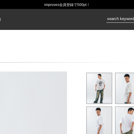
improves会員登録で500pt！
価格：
N