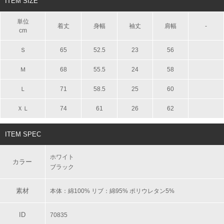
ITEM SIZE
単位
着丈
身幅
袖丈
肩幅
-
cm
Ｓ
65
52.5
23
56
Ｍ
68
55.5
24
58
Ｌ
71
58.5
25
60
ＸＬ
74
61
26
62
ITEM SPEC
ホワイト
カラー
ブラック
素材
本体：綿100% リブ：綿95% ポリウレタン5%
ID
70835