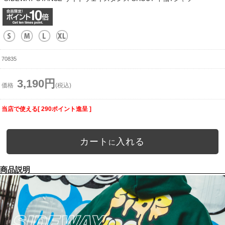
70835
3,190円
価格
(税込)
当店で使える[ 290ポイント進呈 ]
カート
入れる
に
商品説明