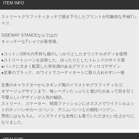
ITEM INFO
ストリートグラフィティタッチで描き下ろしたプリントが印象的な半袖Tシ
ャツ。
SIDEWAY STANCEならではの
キャッチーなTシャツが新登場。
●コットン100％の手持ち感のしっかりとしたオリジナルボディを使用
●ストリートシーンを反映した、ゆったりとしたトレンドのサイズ感
●バックに大きく配置した存在感のあるグラフィティロゴデザイン
●定番のブラック、ホワイトでコーディネートに取り入れやすい一枚
定番のキャラクターからタギング風のイラストやグラフィティロゴ、
オマージュデザインまで、毎シーズンたっぷりと遊び心があって目を引く
可愛らしいデザインが人気の秘訣。
ストリート、スケーター、韓国ファッションにオススメでワイドシルエッ
トのチノパンやカーゴパンツ、デニムパンツとの相性バツグン。
男性にはもちろん、メンズライクな女性にも着ていただきたい仕上がりに
なりました。