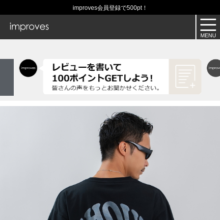
improves会員登録で500pt！