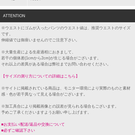
ATTENTION
※ウエストにゴムが入ったパンツのウエスト値は、推奨ウエストのサイズ
です。
伸縮値では御座いませんのでご注意下さい。
※大量生産による生産過程におきまして、
若干の個体差(1cmから2cm)が生じる場合がございます。
それ以上の差異がある場合は弊社までお問い合わせください。
【サイズの測り方についての詳細はこちら】
※サイトに掲載されている商品は、モニター環境により実際のものと素材
感・色が若干異なって見える場合がございます。
※加工具合により掲載画像との誤差が見られる場合もございます。
予めご了承くださいますようお願い申し上げます。
■お支払い/配送/返品や交換について
■必ずご確認下さい