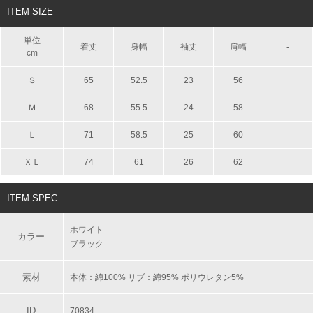
ITEM SIZE
単位
着丈
身幅
袖丈
肩幅
-
cm
Ｓ
65
52.5
23
56
Ｍ
68
55.5
24
58
Ｌ
71
58.5
25
60
ＸＬ
74
61
26
62
ITEM SPEC
ホワイト
カラー
ブラック
素材
本体：綿100% リブ：綿95% ポリウレタン5%
ID
70834