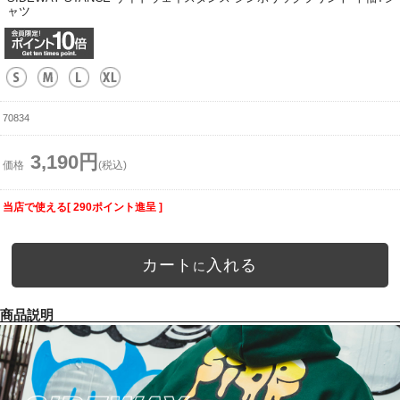
ャツ
70834
3,190円
価格
(税込)
当店で使える[ 290ポイント進呈 ]
カート
入れる
に
商品説明