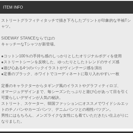
ITEM INFO
ストリートグラフィティタッチで描き下ろしたプリントが印象的な半袖Tシ
ャツ。
SIDEWAY STANCEならではの
キャッチーなTシャツが新登場。
●コットン100％の手持ち感のしっかりとしたオリジナルボディを使用
●ストリートシーンを反映した、ゆったりとしたトレンドのサイズ感
●遊び心ある4つのバックイラストがヴィンテージ感を演出
●定番のブラック、ホワイトでコーディネートに取り入れやすい一枚
定番のキャラクターからタギング風のイラストやグラフィティロゴ、
オマージュデザインまで、毎シーズンたっぷりと遊び心があって目を引く
可愛らしいデザインが人気の秘訣。
ストリート、スケーター、韓国ファッションにオススメでワイドシルエッ
トのチノパンやカーゴパンツ、デニムパンツとの相性バツグン。
男性にはもちろん、メンズライクな女性にも着ていただきたい仕上がりに
なりました。