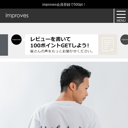
improves会員登録で500pt！