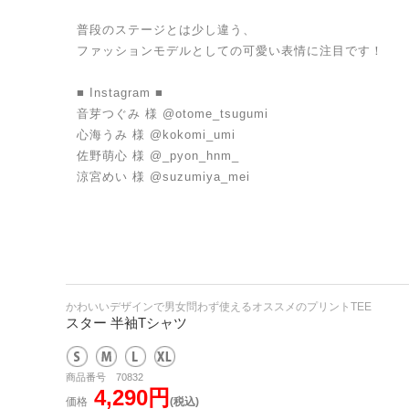
普段のステージとは少し違う、
ファッションモデルとしての可愛い表情に注目です！
■ Instagram ■
音芽つぐみ 様 @otome_tsugumi
心海うみ 様 @kokomi_umi
佐野萌心 様 @_pyon_hnm_
涼宮めい 様 @suzumiya_mei
かわいいデザインで男女問わず使えるオススメのプリントTEE
スター 半袖Tシャツ
商品番号 70832
4,290円
価格
(税込)