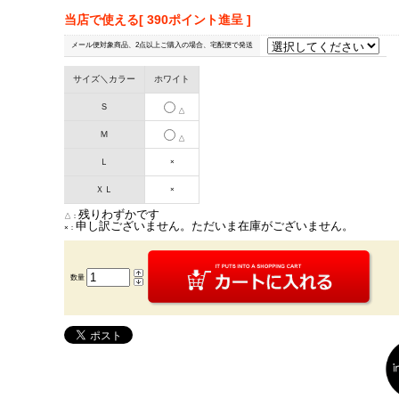
当店で使える[ 390ポイント進呈 ]
メール便対象商品、2点以上ご購入の場合、宅配便で発送
サイズ＼カラー
ホワイト
Ｓ
△
Ｍ
△
Ｌ
×
ＸＬ
×
残りわずかです
△：
申し訳ございません。ただいま在庫がございません。
×：
数量