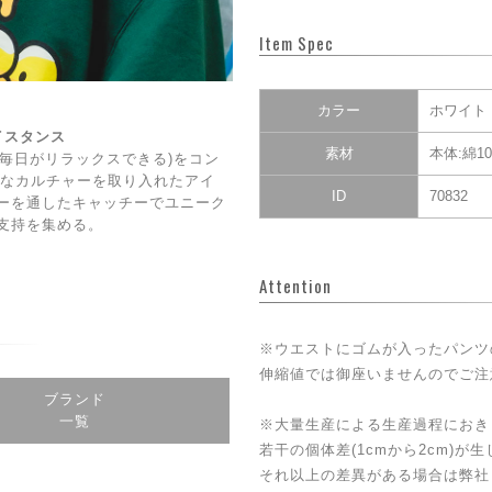
Item Spec
カラー
ホワイト
ェイスタンス
素材
本体:綿1
DAY(毎日がリラックスできる)をコン
CE】なカルチャーを取り入れたアイ
ID
70832
ーを通したキャッチーでユニーク
支持を集める。
Attention
※ウエストにゴムが入ったパンツ
伸縮値では御座いませんのでご注
ブランド
一覧
※大量生産による生産過程におき
若干の個体差(1cmから2cm)が
それ以上の差異がある場合は弊社