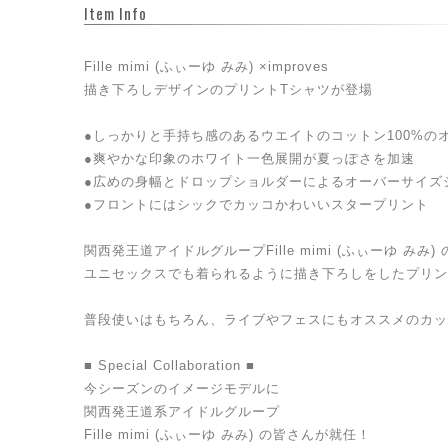
Item Info
Fille mimi (ふぃーゆ みみ) ×improves
描き下ろしデザインのプリントTシャツが登場
●しっかりと手持ち感のあるウエイトのコットン100%の
●爽やかな印象のホワイト一色展開が夏っぽさを加速
●広めの身幅とドロップショルダーによるオーバーサイズ
●フロントにはシックでカッコかわいいスタープリント
関西発王道アイドルグループFille mimi (ふぃーゆ みみ
ユニセックスでも着られるように描き下ろしをしたプリン
普段使いはもちろん、ライブやフェスにもオススメのカッ
■ Special Collaboration ■
今シーズンのイメージモデルに
関西発王道系アイドルグループ
Fille mimi (ふぃーゆ みみ) の皆さんが就任！