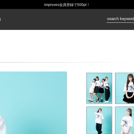
improves会員登録で500pt！
価格：
N