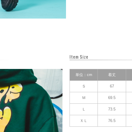
Item Size
単位：cm
着丈
Ｓ
67
Ｍ
69.5
Ｌ
73.5
ＸＬ
76.5