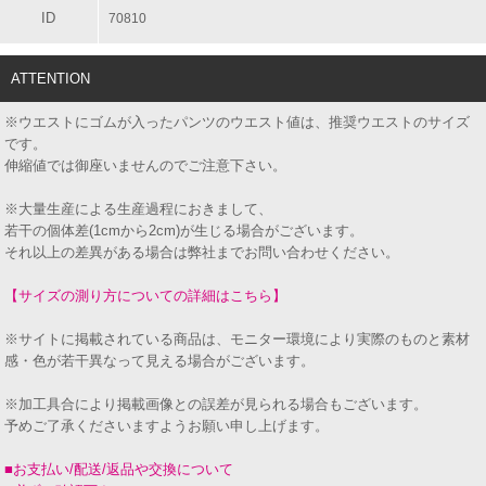
ID
70810
ATTENTION
※ウエストにゴムが入ったパンツのウエスト値は、推奨ウエストのサイズ
です。
伸縮値では御座いませんのでご注意下さい。
※大量生産による生産過程におきまして、
若干の個体差(1cmから2cm)が生じる場合がございます。
それ以上の差異がある場合は弊社までお問い合わせください。
【サイズの測り方についての詳細はこちら】
※サイトに掲載されている商品は、モニター環境により実際のものと素材
感・色が若干異なって見える場合がございます。
※加工具合により掲載画像との誤差が見られる場合もございます。
予めご了承くださいますようお願い申し上げます。
■お支払い/配送/返品や交換について