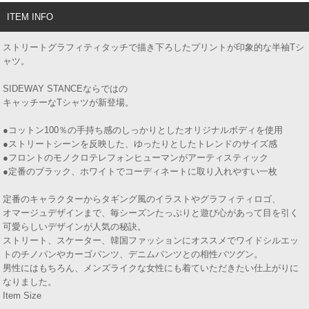
ITEM INFO
ストリートグラフィティタッチで描き下ろしたプリントが印象的な半袖Tシ
ャツ。
SIDEWAY STANCEならではの
キャッチーなTシャツが新登場。
●コットン100％の手持ち感のしっかりとしたオリジナルボディを使用
●ストリートシーンを反映した、ゆったりとしたトレンドのサイズ感
●フロントのモノクロテレフォンヒューマンがアーティスティック
●定番のブラック、ホワイトでコーディネートに取り入れやすい一枚
定番のキャラクターからタギング風のイラストやグラフィティロゴ、
オマージュデザインまで、毎シーズンたっぷりと遊び心があって目を引く
可愛らしいデザインが人気の秘訣。
ストリート、スケーター、韓国ファッションにオススメでワイドシルエッ
トのチノパンやカーゴパンツ、デニムパンツとの相性バツグン。
男性にはもちろん、メンズライクな女性にも着ていただきたい仕上がりに
なりました。
Item Size