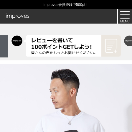
improves会員登録で500pt！