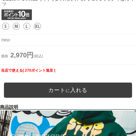
ツ
70810
2,970円
価格
(税込)
当店で使える[ 270ポイント進呈 ]
カート
入れる
に
商品説明