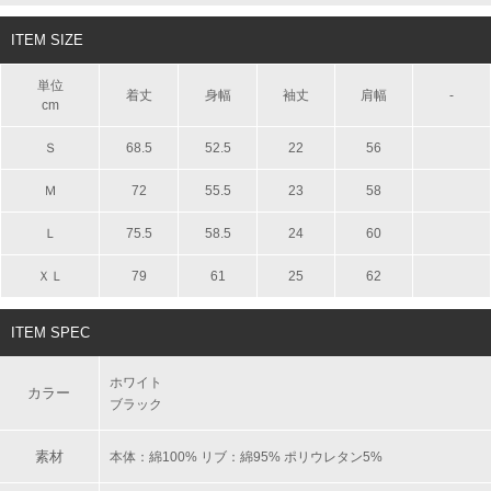
ITEM SIZE
単位
着丈
身幅
袖丈
肩幅
-
cm
Ｓ
68.5
52.5
22
56
Ｍ
72
55.5
23
58
Ｌ
75.5
58.5
24
60
ＸＬ
79
61
25
62
ITEM SPEC
ホワイト
カラー
ブラック
素材
本体：綿100% リブ：綿95% ポリウレタン5%