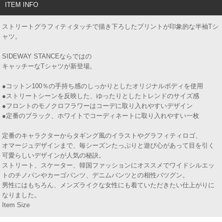
ITEM INFO
ストリートグラフィティタッチで描き下ろしたプリントが印象的な半袖Tシ
ャツ。
SIDEWAY STANCEならではの
キャッチーなTシャツが新登場。
●コットン100％の手持ち感のしっかりとしたオリジナルボディを使用
●ストリートシーンを反映した、ゆったりとしたトレンドのサイズ感
●フロントのモノクロフラワーはコーデに取り入れやすいデザイン
●定番のブラック、ホワイトでコーディネートに取り入れやすい一枚
定番のキャラクターからタギング風のイラストやグラフィティロゴ、
オマージュデザインまで、毎シーズンたっぷりと遊び心があって目を引く
可愛らしいデザインが人気の秘訣。
ストリート、スケーター、韓国ファッションにオススメでワイドシルエッ
トのチノパンやカーゴパンツ、デニムパンツとの相性バツグン。
男性にはもちろん、メンズライクな女性にも着ていただきたい仕上がりに
なりました。
Item Size