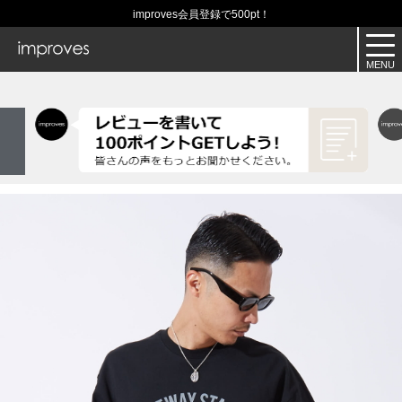
improves会員登録で500pt！