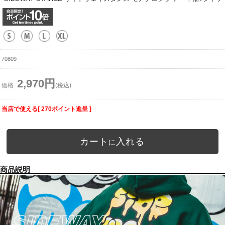
70809
2,970円
価格
(税込)
当店で使える[ 270ポイント進呈 ]
カート
入れる
に
商品説明