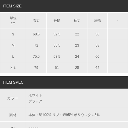
ITEM SIZE
単位
着丈
身幅
袖丈
肩幅
-
cm
Ｓ
68.5
52.5
22
56
Ｍ
72
55.5
23
58
Ｌ
75.5
58.5
24
60
ＸＬ
79
61
25
62
ITEM SPEC
ホワイト
カラー
ブラック
素材
本体：綿100% リブ：綿95% ポリウレタン5%