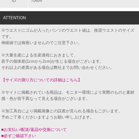
ID
70809
ATTENTION
※ウエストにゴムが入ったパンツのウエスト値は、推奨ウエストのサイズ
です。
伸縮値では御座いませんのでご注意下さい。
※大量生産による生産過程におきまして、
若干の個体差(1cmから2cm)が生じる場合がございます。
それ以上の差異がある場合は弊社までお問い合わせください。
【サイズの測り方についての詳細はこちら】
※サイトに掲載されている商品は、モニター環境により実際のものと素材
感・色が若干異なって見える場合がございます。
※加工具合により掲載画像との誤差が見られる場合もございます。
予めご了承くださいますようお願い申し上げます。
■お支払い/配送/返品や交換について
■必ずご確認下さい