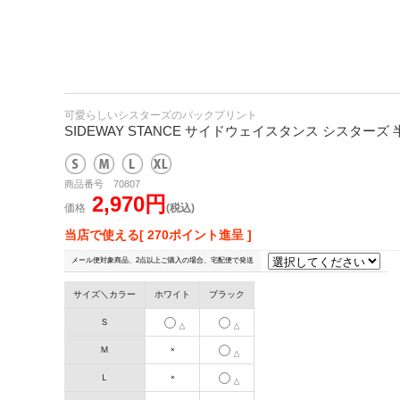
可愛らしいシスターズのバックプリント
SIDEWAY STANCE サイドウェイスタンス シスターズ
商品番号 70807
2,970円
価格
(税込)
当店で使える[ 270ポイント進呈 ]
メール便対象商品、2点以上ご購入の場合、宅配便で発送
サイズ＼カラー
ホワイト
ブラック
Ｓ
△
△
Ｍ
×
△
Ｌ
×
△