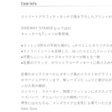
Item Info
ストリートグラフィティタッチで描き下ろしたプリントが
SIDEWAY STANCEならではの
キャッチーなTシャツが新登場。
●コットン100％の手持ち感のしっかりとしたオリジナル
●ストリートシーンを反映した、ゆったりとしたトレンド
●可愛らしいシスターズキャラクターが映える一枚
●定番のブラック、ホワイトでコーディネートに取り入れ
定番のキャラクターからタギング風のイラストやグラフィ
オマージュデザインまで、毎シーズンたっぷりと遊び心が
ンが人気の秘訣。
ストリート、スケーター、韓国ファッションにオススメで
ーゴパンツ、デニムパンツとの相性バツグン。
男性にはもちろん、メンズライクな女性にも着ていただき
Item Size