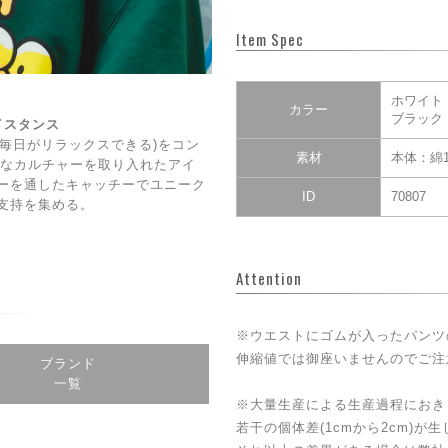
Item Spec
ホワイト
カラー
ブラック
ェイスタンス
DAY(毎日がリラックスできる)をコン
素材
本体：綿1
CE】なカルチャーを取り入れたアイ
ーを通したキャッチーでユニーク
ID
70807
支持を集める。
Attention
※ウエストにゴムが入ったパンツ
伸縮値では御座いませんのでご注
ブランド
一覧
※大量生産による生産過程におき
若干の個体差(1cmから2cm)が