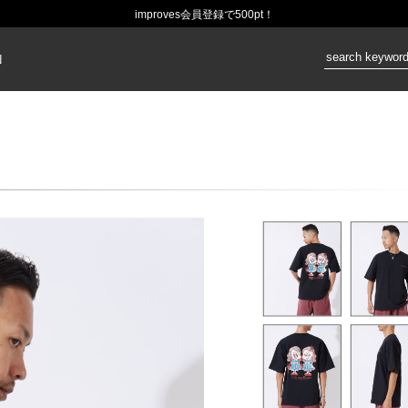
improves会員登録で500pt！
価格：
N