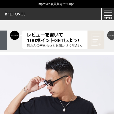
improves会員登録で500pt！