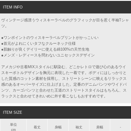
ITEM INFO
ヴィンテージ感漂うウィスキーラベルのグラフィックが目を惹く半袖Tシャ
ツ。
●ワンポイントのウィスキーラベルプリントがかっこいい
●首元がよれにくいタフなクルーネック仕様
●肌触りが良くデイリーに使える綿100%の天竺生地
●メンズ・レディースを問わないユニセックスデザイン
アメカジや古着MIXスタイルに馴染む、どこかレトロで遊び心のあるウイ
スキーボトルデザインを胸元に表現した一着です。ボディにはしっかりと
した質感のコットン素材を採用し、ストリートシーンに映えるリラックス
感のあるオーバーサイズに仕上げました。定番のデニムパンツやワイドパ
ンツ、カーゴパンツと合わせた王道のストリートスタイルはもちろん、ス
ラックスと合わせてきれいめに外す着こなしもおすすめです。
ITEM SIZE
単位
着丈
身幅
袖丈
肩幅
-
cm