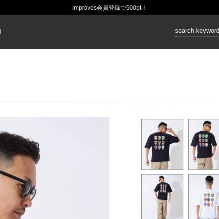
improves会員登録で500pt！
価格：
N