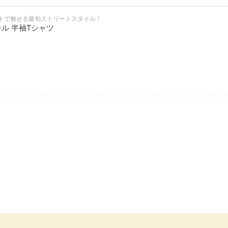
トで魅せる最旬ストリートスタイル！
カル 半袖Tシャツ