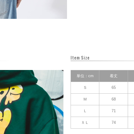
Item Size
単位：cm
着丈
Ｓ
65
Ｍ
68
Ｌ
71
ＸＬ
74