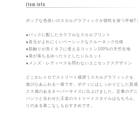
Item Info
ポップな色使いのスカルグラフィックが個性を放つ半袖T
●バックに配したカラフルなスカルプリント
●首元がよれにくいベーシックなクルーネック仕様
●肌触りが良くタフに使えるコットン100%の天竺生地
●肩が落ちるゆったりとしたシルエット
●メンズ・レディースを問わないユニセックスデザイン
どこかレトロでストリート感漂うスカルグラフィックを、
遊び心あふれる一着です。ボディにはしっかりとした質感
クス感のあるオーバーサイズに仕上げました。定番のデニ
パンツと合わせた王道のストリートスタイルはもちろん、
リのある着こなしもおすすめです。