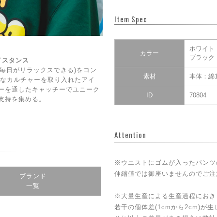
Item Spec
ホワイト
カラー
ブラック
ェイスタンス
DAY(毎日がリラックスできる)をコン
素材
本体：綿1
CE】なカルチャーを取り入れたアイ
ーを通したキャッチーでユニーク
ID
70804
支持を集める。
Attention
※ウエストにゴムが入ったパンツ
伸縮値では御座いませんのでご注
ブランド
一覧
※大量生産による生産過程におき
若干の個体差(1cmから2cm)が