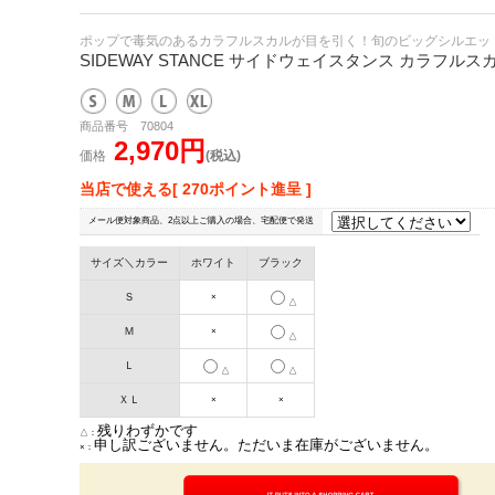
ポップで毒気のあるカラフルスカルが目を引く！旬のビッグシルエッ
SIDEWAY STANCE サイドウェイスタンス カラフルス
商品番号 70804
2,970円
価格
(税込)
当店で使える[ 270ポイント進呈 ]
メール便対象商品、2点以上ご購入の場合、宅配便で発送
サイズ＼カラー
ホワイト
ブラック
Ｓ
×
△
Ｍ
×
△
Ｌ
△
△
ＸＬ
×
×
残りわずかです
△：
申し訳ございません。ただいま在庫がございません。
×：