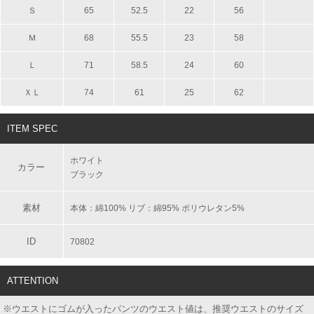
Ｓ
65
52.5
22
56
Ｍ
68
55.5
23
58
Ｌ
71
58.5
24
60
ＸＬ
74
61
25
62
ITEM SPEC
ホワイト
カラー
ブラック
素材
本体：綿100% リブ：綿95% ポリウレタン5%
ID
70802
ATTENTION
※ウエストにゴムが入ったパンツのウエスト値は、推奨ウエストのサイズ