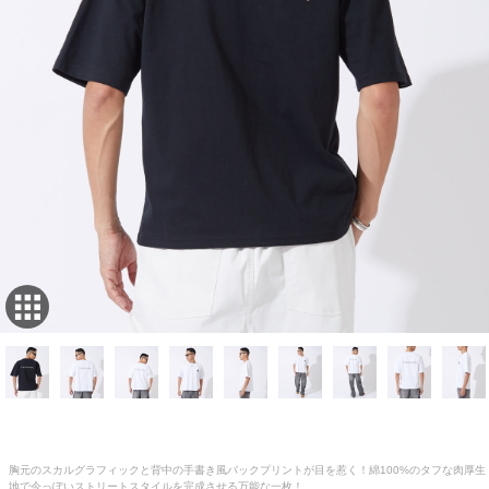
胸元のスカルグラフィックと背中の手書き風バックプリントが目を惹く！綿100%のタフな肉厚生
地で今っぽいストリートスタイルを完成させる万能な一枚！