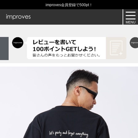
improves会員登録で500pt！