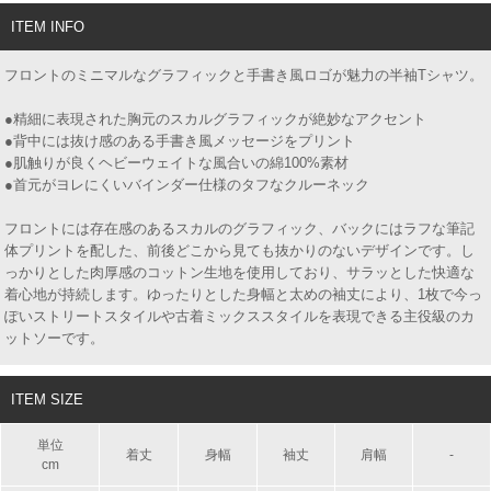
ITEM INFO
フロントのミニマルなグラフィックと手書き風ロゴが魅力の半袖Tシャツ。
●精細に表現された胸元のスカルグラフィックが絶妙なアクセント
●背中には抜け感のある手書き風メッセージをプリント
●肌触りが良くヘビーウェイトな風合いの綿100%素材
●首元がヨレにくいバインダー仕様のタフなクルーネック
フロントには存在感のあるスカルのグラフィック、バックにはラフな筆記
体プリントを配した、前後どこから見ても抜かりのないデザインです。し
っかりとした肉厚感のコットン生地を使用しており、サラッとした快適な
着心地が持続します。ゆったりとした身幅と太めの袖丈により、1枚で今っ
ぽいストリートスタイルや古着ミックススタイルを表現できる主役級のカ
ットソーです。
ITEM SIZE
単位
着丈
身幅
袖丈
肩幅
-
cm