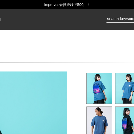
improves会員登録で500pt！
価格：
N