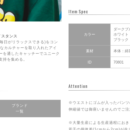
Item Spec
ダークブ
カラー
ホワイト
ェイスタンス
ブラック
DAY(毎日がリラックスできる)をコン
CE】なカルチャーを取り入れたアイ
素材
本体：綿1
ーを通したキャッチーでユニーク
支持を集める。
ID
70801
Attention
※ウエストにゴムが入ったパンツ
ブランド
伸縮値では御座いませんのでご注
一覧
※大量生産による生産過程におき
若干の個体差(1cmから2cm)が