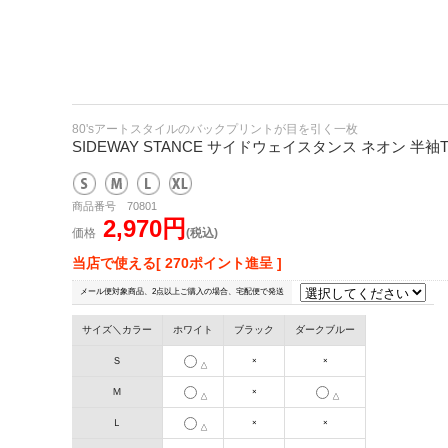
80'sアートスタイルのバックプリントが目を引く一枚
SIDEWAY STANCE サイドウェイスタンス ネオン 半袖
商品番号 70801
2,970円
価格
(税込)
当店で使える[ 270ポイント進呈 ]
メール便対象商品、2点以上ご購入の場合、宅配便で発送
サイズ＼カラー
ホワイト
ブラック
ダークブルー
Ｓ
×
×
△
Ｍ
×
△
△
Ｌ
×
×
△