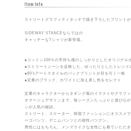
Item Info
ストリートグラフィティタッチで描き下ろしたプリントが
SIDEWAY STANCEならではの
キャッチーなTシャツが新登場。
●コットン100％の手持ち感のしっかりとしたオリジナル
●ストリートシーンを反映した、ゆったりとしたトレンド
●80'sアートスタイルのバックプリントが目を引く一枚
●定番のブラック、ホワイトに加え差し色をセレクト
定番のキャラクターからタギング風のイラストやグラフィ
オマージュデザインまで、毎シーズンたっぷりと遊び心が
ンが人気の秘訣。
ストリート、スケーター、韓国ファッションにオススメで
ーゴパンツ、デニムパンツとの相性バツグン。
男性にはもちろん、メンズライクな女性にも着ていただき