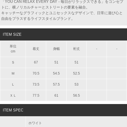
「YOU CAN RELAX EVERY DAY - 毎日がリラックスできる」をコンセプ
トに、横ノリカルチャーとストリートの要素を融合。
キャッチーなグラフィックとユニセックスなデザインで、日常に遊び心と
自由をプラスするライフスタイルブランド。
ITEM SIZE
単位
着丈
身幅
裄丈
-
-
cm
Ｓ
67
51
51
Ｍ
70.5
54.5
52.5
Ｌ
73.5
57.5
53
ＸＬ
77.5
61
56.5
ITEM SPEC
ホワイト