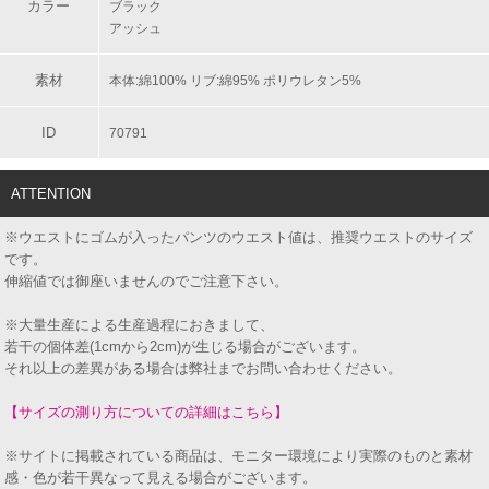
カラー
ブラック
アッシュ
素材
本体:綿100% リブ:綿95% ポリウレタン5%
ID
70791
ATTENTION
※ウエストにゴムが入ったパンツのウエスト値は、推奨ウエストのサイズ
です。
伸縮値では御座いませんのでご注意下さい。
※大量生産による生産過程におきまして、
若干の個体差(1cmから2cm)が生じる場合がございます。
それ以上の差異がある場合は弊社までお問い合わせください。
【サイズの測り方についての詳細はこちら】
※サイトに掲載されている商品は、モニター環境により実際のものと素材
感・色が若干異なって見える場合がございます。