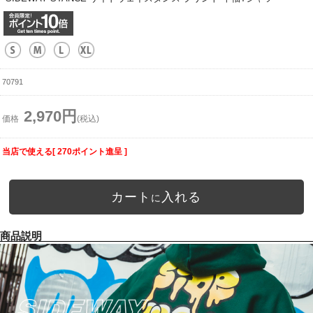
70791
2,970円
価格
(税込)
当店で使える[ 270ポイント進呈 ]
カート
入れる
に
商品説明