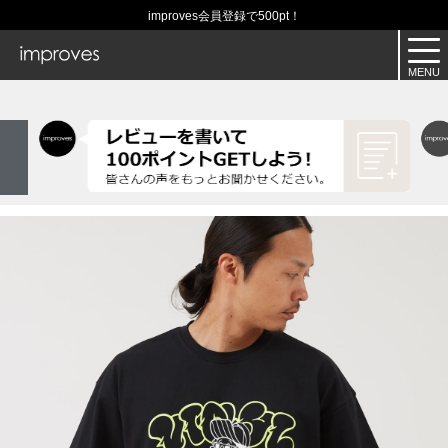
improves会員登録で500pt！