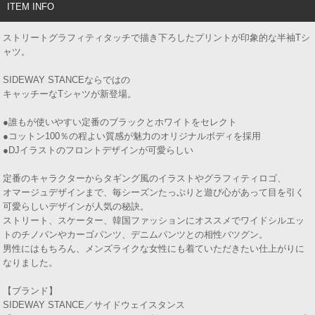
ITEM INFO
ストリートグラフィティタッチで描き下ろしたプリントが印象的な半袖Tシ
ャツ。
SIDEWAY STANCEならではの
キャッチーなTシャツが新登場。
●誰もが使いやすい定番のブラックとホワイトをセレクト
●コットン100％の程よい質感が魅力のオリジナルボディを採用
●DJイラストのフロントデザインが可愛らしい
定番のキャラクターからタギング風のイラストやグラフィティロゴ、
オマージュデザインまで、毎シーズンたっぷりと遊び心があって目を引く
可愛らしいデザインが人気の秘訣。
ストリート、スケーター、韓国ファッションにオススメでワイドシルエッ
トのチノパンやカーゴパンツ、デニムパンツとの相性バツグン。
男性にはもちろん、メンズライクな女性にも着ていただきたい仕上がりに
なりました。
【ブランド】
SIDEWAY STANCE／サイドウェイスタンス