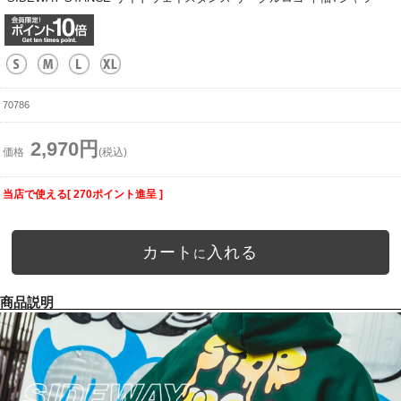
70786
2,970円
価格
(税込)
当店で使える[ 270ポイント進呈 ]
カート
入れる
に
商品説明