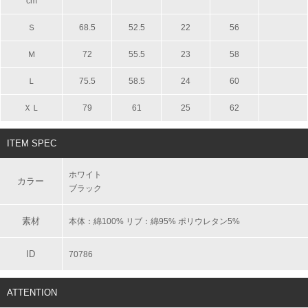
cm
Ｓ
68.5
52.5
22
56
Ｍ
72
55.5
23
58
Ｌ
75.5
58.5
24
60
ＸＬ
79
61
25
62
ITEM SPEC
ホワイト
カラー
ブラック
素材
本体：綿100% リブ：綿95% ポリウレタン5%
ID
70786
ATTENTION