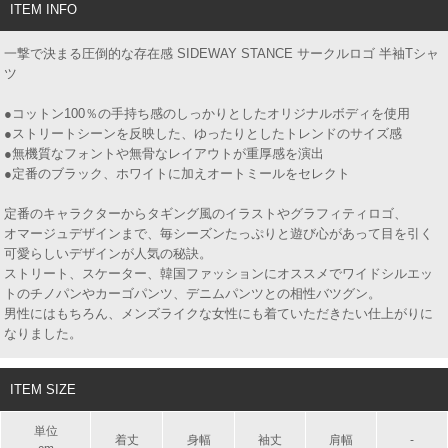
ITEM INFO
一撃で決まる圧倒的な存在感 SIDEWAY STANCE サークルロゴ 半袖Tシャ
ツ
●コットン100％の手持ち感のしっかりとしたオリジナルボディを使用
●ストリートシーンを反映した、ゆったりとしたトレンドのサイズ感
●無機質なフォントや無骨なレイアウトが重厚感を演出
●定番のブラック、ホワイトに加えオートミールをセレクト
定番のキャラクターからタギング風のイラストやグラフィティロゴ、
オマージュデザインまで、毎シーズンたっぷりと遊び心があって目を引く
可愛らしいデザインが人気の秘訣。
ストリート、スケーター、韓国ファッションにオススメでワイドシルエッ
トのチノパンやカーゴパンツ、デニムパンツとの相性バツグン。
男性にはもちろん、メンズライクな女性にも着ていただきたい仕上がりに
なりました。
ITEM SIZE
単位
着丈
身幅
袖丈
肩幅
-