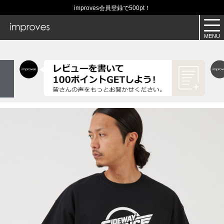
improves会員登録で500pt！