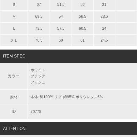
Ｓ
67
51.5
56
21
Ｍ
69.5
54
56.5
23.5
Ｌ
73.5
57.5
60.5
24
ＸＬ
76.5
60
61
24.5
ITEM SPEC
ホワイト
カラー
ブラック
アッシュ
素材
本体: 綿100% リブ: 綿95% ポリウレタン5%
ID
70778
ATTENTION