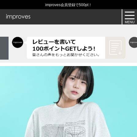
improves会員登録で500pt！