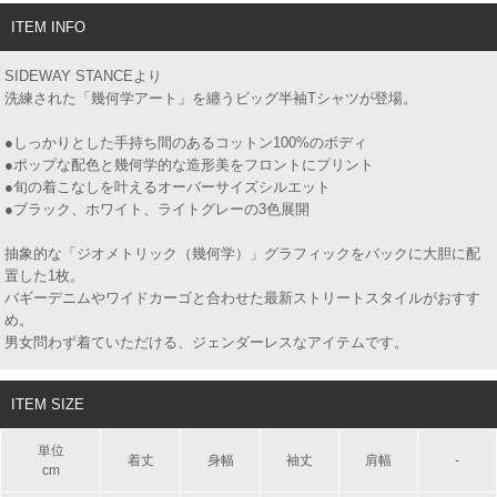
ITEM INFO
SIDEWAY STANCEより
洗練された「幾何学アート」を纏うビッグ半袖Tシャツが登場。
●しっかりとした手持ち間のあるコットン100%のボディ
●ポップな配色と幾何学的な造形美をフロントにプリント
●旬の着こなしを叶えるオーバーサイズシルエット
●ブラック、ホワイト、ライトグレーの3色展開
抽象的な「ジオメトリック（幾何学）」グラフィックをバックに大胆に配
置した1枚。
バギーデニムやワイドカーゴと合わせた最新ストリートスタイルがおすす
め。
男女問わず着ていただける、ジェンダーレスなアイテムです。
ITEM SIZE
単位
着丈
身幅
袖丈
肩幅
-
cm