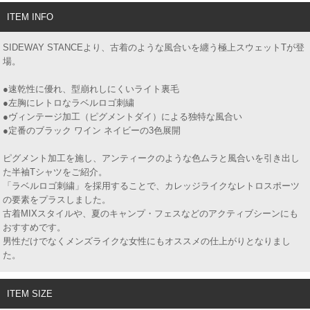
ITEM INFO
SIDEWAY STANCEより、古着のような風合いを纏う極上スウェットTが登
場。
●速乾性に優れ、型崩れしにくいライト裏毛
●左胸にレトロなラベルロゴ刺繍
●ヴィンテージ加工（ピグメントダイ）による独特な風合い
●定番のブラック ワイン ネイビーの3色展開
ピグメント加工を施し、アンティークのような色ムラと風合いを引き出し
た半袖Tシャツをご紹介。
「ラベルロゴ刺繍」を採用することで、カレッジライクなレトロスポーツ
の要素をプラスしました。
古着MIXスタイルや、夏のキャンプ・フェスなどのアクティブシーンにも
おすすめです。
男性だけでなくメンズライクな女性にもオススメの仕上がりとなりまし
た。
ITEM SIZE