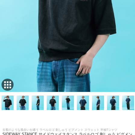
古着のような風合いを纏う ラベルロゴ 刺しゅう ピグメント スウェット 半袖Tシャツ
SIDEWAY STANCE サイドウェイスタンス ラベルロゴ 刺しゅう ピグメン