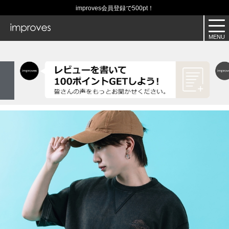
improves会員登録で500pt！