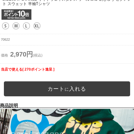
ト スウェット 半袖Tシャツ
70622
2,970円
価格
(税込)
当店で使える[ 270ポイント進呈 ]
カート
入れる
に
商品説明