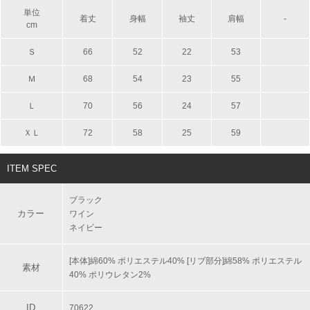
単位
着丈
身幅
袖丈
肩幅
-
cm
Ｓ
66
52
22
53
Ｍ
68
54
23
55
Ｌ
70
56
24
57
ＸＬ
72
58
25
59
ITEM SPEC
ブラック
カラー
ワイン
ネイビー
[本体]綿60% ポリエステル40% [リブ部分]綿58% ポリエステル
素材
40% ポリウレタン2%
ID
70622