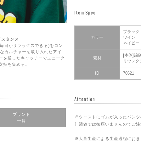
Item Spec
ブラック
カラー
ワイン
ェイスタンス
ネイビー
DAY(毎日がリラックスできる)をコン
CE】なカルチャーを取り入れたアイ
[本体]綿
ーを通したキャッチーでユニーク
素材
リウレタ
支持を集める。
ID
70621
Attention
ブランド
※ウエストにゴムが入ったパンツ
一覧
伸縮値では御座いませんのでご注
※大量生産による生産過程におき