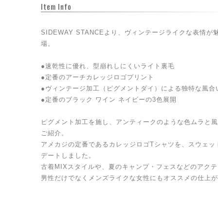
Item Info
SIDEWAY STANCEより、ヴィンテージライクな表情
場。
●速乾性に優れ、型崩れしにくいライト裏毛
●定番のアーチカレッジロゴプリント
●ヴィンテージ加工（ピグメントダイ）による独特な風合
●定番のブラック ワイン ネイビーの3色展開
ピグメント加工を施し、アンティークのような色ムラと風
ご紹介。
アメカジの定番であるカレッジロゴTシャツを、スウェッ
デートしました。
古着MIXスタイルや、夏のキャンプ・フェスなどのアク
男性だけでなくメンズライクな女性にもオススメの仕上が