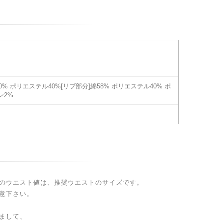
60% ポリエステル40%[リブ部分]綿58% ポリエステル40% ポ
ン2%
のウエスト値は、推奨ウエストのサイズです。
意下さい。
まして、