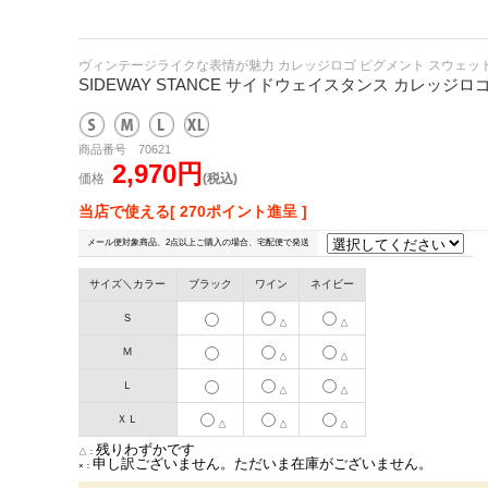
ヴィンテージライクな表情が魅力 カレッジロゴ ピグメント スウェット
SIDEWAY STANCE サイドウェイスタンス カレッジ
商品番号 70621
2,970円
価格
(税込)
当店で使える[ 270ポイント進呈 ]
メール便対象商品、2点以上ご購入の場合、宅配便で発送
サイズ＼カラー
ブラック
ワイン
ネイビー
Ｓ
△
△
Ｍ
△
△
Ｌ
△
△
ＸＬ
△
△
△
残りわずかです
△：
申し訳ございません。ただいま在庫がございません。
×：