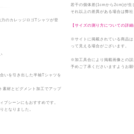
若干の個体差(1cmから2cm)が
それ以上の差異がある場合は弊社
が魅力のカレッジロゴTシャツが登
【サイズの測り方についての詳細
※サイトに掲載されている商品は
って見える場合がございます。
い
※加工具合により掲載画像との誤
予めご了承くださいますようお願
合いを引き出した半袖Tシャツを
ト素材とピグメント加工でアップ
ティブシーンにもおすすめです。
りとなりました。