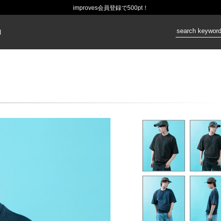
improves会員登録で500pt！
価格：
N