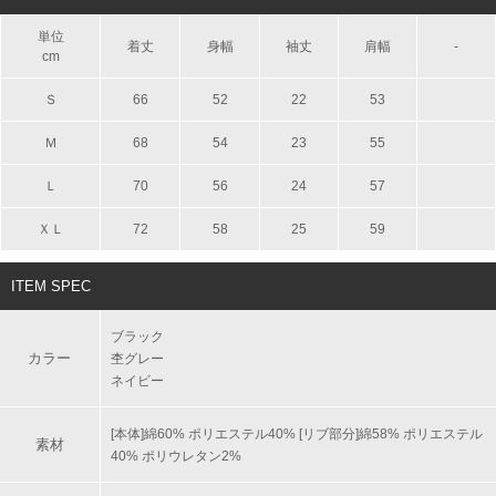
単位
着丈
身幅
袖丈
肩幅
-
cm
Ｓ
66
52
22
53
Ｍ
68
54
23
55
Ｌ
70
56
24
57
ＸＬ
72
58
25
59
ITEM SPEC
ブラック
カラー
杢グレー
ネイビー
[本体]綿60% ポリエステル40% [リブ部分]綿58% ポリエステル
素材
40% ポリウレタン2%