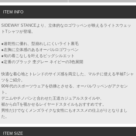
ITEM INFO
SIDEWAY STANCEより、立体的なロゴワッペンが映えるライトスウェッ
トTシャツが登場。
●速乾性に優れ、型崩れしにくいライト裏毛
●左胸に立体感のあるオーバルロゴワッペン
●旬の着こなしを叶えるビッグシルエット
●定番のブラック 杢グレー ネイビーの3色展開
快適な着心地とトレンドのサイズ感を両立した、マルチに使える半袖Tシャ
ツをご紹介。
90年代のスポーツウェアを彷彿とさせる、オーバルワッペンがアクセン
ト。
デニムやチノパンと合わせた王道カジュアルスタイルや、
裾から白Tを覗かせるレイヤードスタイルもおすすめです。
男性だけでなくメンズライクな女性にもオススメの仕上がりとなりまし
た。
ITEM SIZE