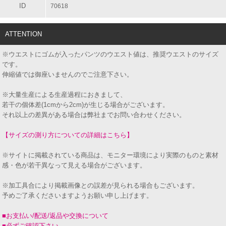
ID
70618
ATTENTION
※ウエストにゴムが入ったパンツのウエスト値は、推奨ウエストのサイズ
です。
伸縮値では御座いませんのでご注意下さい。
※大量生産による生産過程におきまして、
若干の個体差(1cmから2cm)が生じる場合がございます。
それ以上の差異がある場合は弊社までお問い合わせください。
【サイズの測り方についての詳細はこちら】
※サイトに掲載されている商品は、モニター環境により実際のものと素材
感・色が若干異なって見える場合がございます。
※加工具合により掲載画像との誤差が見られる場合もございます。
予めご了承くださいますようお願い申し上げます。
■お支払い/配送/返品や交換について
■必ずご確認下さい