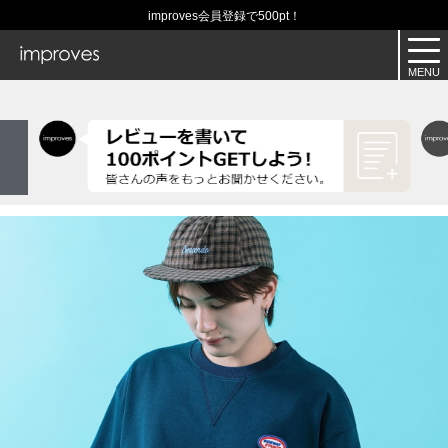
improves会員登録で500pt！