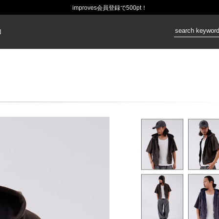
improves会員登録で500pt！
価格：
N