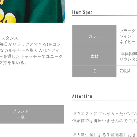
Item Spec
ブラック
カラー
ワイン
ェイスタンス
ネイビー
DAY(毎日がリラックスできる)をコン
CE】なカルチャーを取り入れたアイ
[本体]綿
ーを通したキャッチーでユニーク
素材
リウレタ
支持を集める。
ID
70614
Attention
ブランド
※ウエストにゴムが入ったパンツ
一覧
伸縮値では御座いませんのでご注
※大量生産による生産過程におき