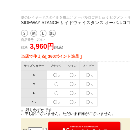
夏のレイヤードスタイルを格上げ オーバルロゴ刺しゅう ピグメント
SIDEWAY STANCE サイドウェイスタンス オーバ
商品番号 70614
3,960円
価格
(税込)
当店で使える[ 360ポイント進呈 ]
サイズ＼カラー
ブラック
ワイン
ネイビー
Ｓ
△
△
△
Ｍ
△
△
Ｌ
△
△
ＸＬ
△
△
△
残りわずかです
△：
申し訳ございません。ただいま在庫がございません。
×：