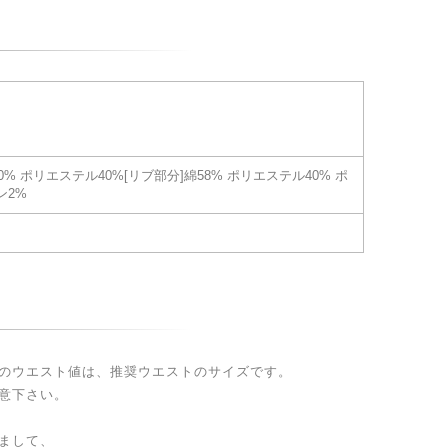
60% ポリエステル40%[リブ部分]綿58% ポリエステル40% ポ
ン2%
のウエスト値は、推奨ウエストのサイズです。
意下さい。
まして、