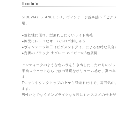
Item Info
SIDEWAY STANCEより、ヴィンテージ感を纏う「ピ
場。
●速乾性に優れ、型崩れしにくいライト裏毛
●胸元にレトロなオーバルロゴ刺しゅう
●ヴィンテージ加工（ピグメントダイ）による独特な風合
●定番のブラック 杢グレー ネイビーの3色展開
アンティークのような色ムラを引き出したこだわりのジッ
半袖スウェットならではの適度なボリューム感が、夏の単
す。
Tシャツやタンクトップの上から羽織るだけで、雰囲気の
ます。
男性だけでなくメンズライクな女性にもオススメの仕上が