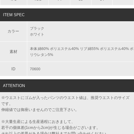
ITEM SPEC
ブラック
カラー
ホワイト
本体:綿60% ポリエステル40% リブ:綿55% ポリエステル40% ポ
素材
リウレタン5%
ID
70600
ATTENTION
※ウエストにゴムが入ったパンツのウエスト値は、推奨ウエストのサイズ
です。
伸縮値では御座いませんのでご注意下さい。
※大量生産による生産過程におきまして、
若干の個体差(1cmから2cm)が生じる場合がございます。
それ以上の差異がある場合は弊社までお問い合わせください。