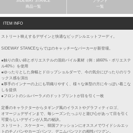
SIDEWAY STANCE
ブランド
商品一覧
一覧
ITEM INFO
ストリート映えするデザインと快適なビッグシルエットフーディ。
SIDEWAY STANCEならではのキャッチーなパーカーが新登場。
●触りの良い綿とポリエステルの混紡パイル素材（例：綿60%・ポリエステ
ル40%）を使用
●ゆったりとした身幅とドロップショルダーで、今の気分にぴったりのリラ
ックス感を演出
●厚手のインナーの上にも羽織りやすく、様々な体型の方に今っぽい着こな
しを提供
●フロントのシルバーラメのドットプリントが目を引く一枚
定番のキャラクターからタギング風のイラストやグラフィティロゴ、
オマージュデザインまで、毎シーズンたっぷりと遊び心があって目を引く
可愛らしいデザインが人気の秘訣。
ストリート、スケーター、韓国ファッションにオススメでワイドシルエッ
トのチノパンやカーゴパンツ、デニムパンツとの相性バツグン。