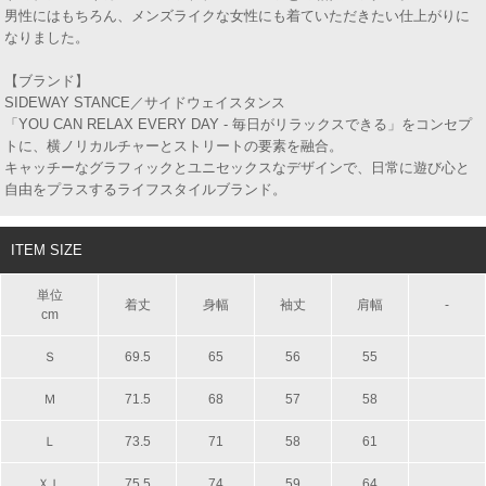
男性にはもちろん、メンズライクな女性にも着ていただきたい仕上がりに
なりました。
【ブランド】
SIDEWAY STANCE／サイドウェイスタンス
「YOU CAN RELAX EVERY DAY - 毎日がリラックスできる」をコンセプ
トに、横ノリカルチャーとストリートの要素を融合。
キャッチーなグラフィックとユニセックスなデザインで、日常に遊び心と
自由をプラスするライフスタイルブランド。
ITEM SIZE
単位
着丈
身幅
袖丈
肩幅
-
cm
Ｓ
69.5
65
56
55
Ｍ
71.5
68
57
58
Ｌ
73.5
71
58
61
ＸＬ
75.5
74
59
64