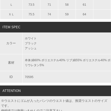
Ｌ
73.5
71
58
61
ＸＬ
75.5
74
59
64
ITEM SPEC
ホワイト
カラー
ブラック
アッシュ
本体:綿60% ポリエステル40% リブ:綿55% ポリエステル40% ポ
素材
リウレタン5%
ID
70595
ATTENTION
※ウエストにゴムが入ったパンツのウエスト値は、推奨ウエストのサイズ
です。
伸縮値では御座いませんのでご注意下さい。