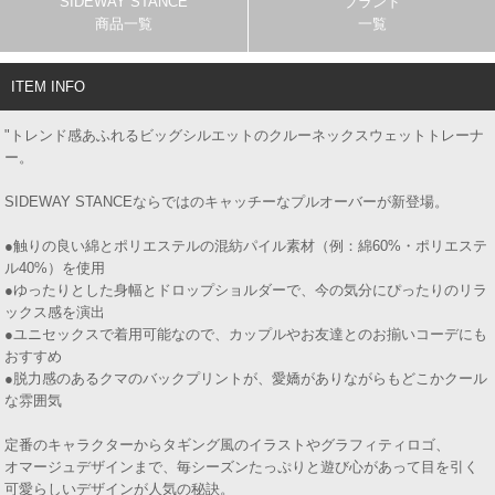
SIDEWAY STANCE
ブランド
商品一覧
一覧
ITEM INFO
"トレンド感あふれるビッグシルエットのクルーネックスウェットトレーナ
ー。
SIDEWAY STANCEならではのキャッチーなプルオーバーが新登場。
●触りの良い綿とポリエステルの混紡パイル素材（例：綿60%・ポリエステ
ル40%）を使用
●ゆったりとした身幅とドロップショルダーで、今の気分にぴったりのリラ
ックス感を演出
●ユニセックスで着用可能なので、カップルやお友達とのお揃いコーデにも
おすすめ
●脱力感のあるクマのバックプリントが、愛嬌がありながらもどこかクール
な雰囲気
定番のキャラクターからタギング風のイラストやグラフィティロゴ、
オマージュデザインまで、毎シーズンたっぷりと遊び心があって目を引く
可愛らしいデザインが人気の秘訣。