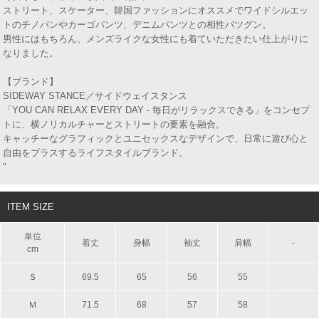
ストリート、スケーター、韓国ファッションにオススメでワイドシルエッ
トのチノパンやカーゴパンツ、デニムパンツとの相性バツグン。
男性にはもちろん、メンズライクな女性にも着ていただきたい仕上がりに
なりました。
【ブランド】
SIDEWAY STANCE／サイドウェイスタンス
「YOU CAN RELAX EVERY DAY - 毎日がリラックスできる」をコンセプ
トに、横ノリカルチャーとストリートの要素を融合。
キャッチーなグラフィックとユニセックスなデザインで、日常に遊び心と
自由をプラスするライフスタイルブランド。
"
ITEM SIZE
単位
着丈
身幅
袖丈
肩幅
-
cm
Ｓ
69.5
65
56
55
Ｍ
71.5
68
57
58