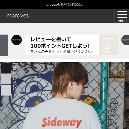
improves会員登録で500pt！