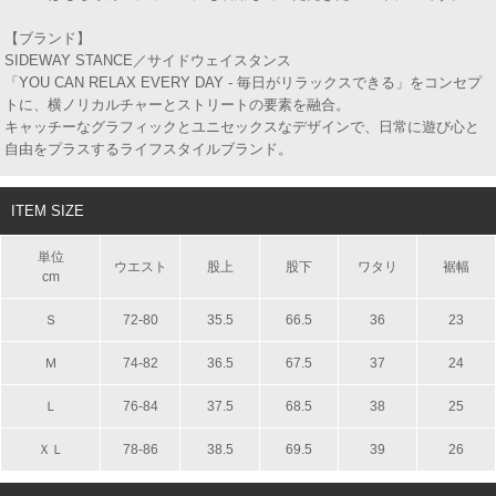
【ブランド】
SIDEWAY STANCE／サイドウェイスタンス
「YOU CAN RELAX EVERY DAY - 毎日がリラックスできる」をコンセプ
トに、横ノリカルチャーとストリートの要素を融合。
キャッチーなグラフィックとユニセックスなデザインで、日常に遊び心と
自由をプラスするライフスタイルブランド。
ITEM SIZE
単位
ウエスト
股上
股下
ワタリ
裾幅
cm
Ｓ
72-80
35.5
66.5
36
23
Ｍ
74-82
36.5
67.5
37
24
Ｌ
76-84
37.5
68.5
38
25
ＸＬ
78-86
38.5
69.5
39
26