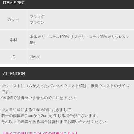
ITEM SPEC
ブラック
カラー
ブラウン
本体:ポリエステル100% リブ:ポリエステル95% ポリウレタン
素材
5%
ID
70530
ATTENTION
※ウエストにゴムが入ったパンツのウエスト値は、推奨ウエストのサイズ
です。
伸縮値では御座いませんのでご注意下さい。
※大量生産による生産過程におきまして、
若干の個体差(1cmから2cm)が生じる場合がございます。
それ以上の差異がある場合は弊社までお問い合わせください。
【サイズの測り方についての詳細はこちら】