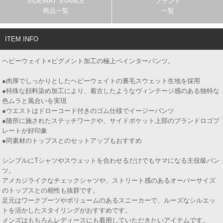
SIDEWAY STANCE
ブランド
商品一覧
一覧
ITEM INFO
ヘビーウェイト×ピグメント加工の極上ペインターパンツ。
●肉厚でしっかりとしたヘビーウェイトの裏毛スウェット生地を採用
●特殊な顔料染め加工により、着古したようなヴィンテージ感のある独特な
色ムラと風合いを実現
●ウエストはドローコード付きのゴム仕様でイージーパンツ
●随所に施されたステッチワークや、サイドポケット上部のブランドロゴプ
レートが好印象
●同素材のトップスとのセットアップもおすすめ
シンプルにTシャツやスウェットを合わせるだけでもサマになる主役級パン
ツ。
アメカジライクなチェックシャツや、ストリート感のあるオーバーサイズ
のトップスとの相性も抜群です。
足元はワークブーツやボリュームのあるスニーカーで、ルーズなシルエッ
トを活かしたスタイリングがおすすめです。
メンズはもちろんレディースにも着用していただきたいアイテムです。