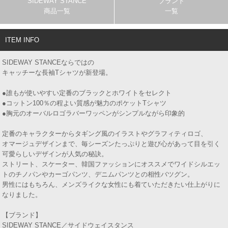
SIDEWAY STANCE
ブランド
商品一覧
一覧
ITEM INFO
SIDEWAY STANCEならではの
キャッチーな長袖Tシャツが新登場。
●誰もが使いやすい定番のブラックとホワイトをセレクト
●コットン100％の程よい質感が魅力のポケットTシャツ
●胸元のオーバルロゴラバーワッペンがシンプルながら印象的
定番のキャラクターからタギング風のイラストやグラフィティロゴ、
オマージュデザインまで、毎シーズンたっぷりと遊び心があって目を引く
可愛らしいデザインが人気の秘訣。
ストリート、スケーター、韓国ファッションにオススメでワイドシルエッ
トのチノパンやカーゴパンツ、デニムパンツとの相性バツグン。
男性にはもちろん、メンズライクな女性にも着ていただきたい仕上がりに
なりました。
【ブランド】
SIDEWAY STANCE／サイドウェイスタンス