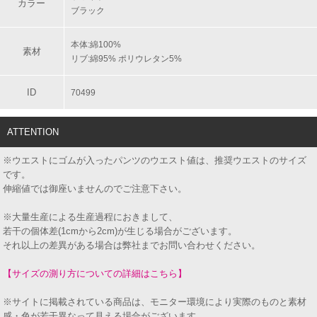
カラー
ブラック
本体:綿100%
素材
リブ:綿95% ポリウレタン5%
ID
70499
ATTENTION
※ウエストにゴムが入ったパンツのウエスト値は、推奨ウエストのサイズ
です。
伸縮値では御座いませんのでご注意下さい。
※大量生産による生産過程におきまして、
若干の個体差(1cmから2cm)が生じる場合がございます。
それ以上の差異がある場合は弊社までお問い合わせください。
【サイズの測り方についての詳細はこちら】
※サイトに掲載されている商品は、モニター環境により実際のものと素材
感・色が若干異なって見える場合がございます。