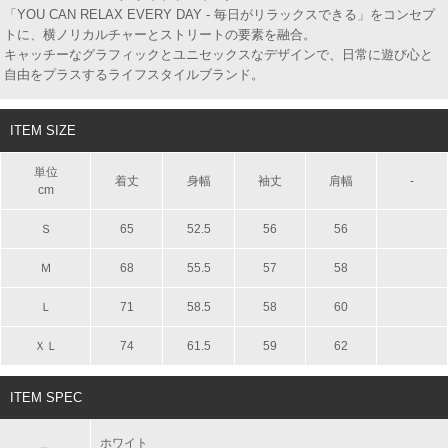
「YOU CAN RELAX EVERY DAY - 毎日がリラックスできる」をコンセプ
トに、横ノリカルチャーとストリートの要素を融合。
キャッチーなグラフィックとユニセックスなデザインで、日常に遊び心と
自由をプラスするライフスタイルブランド。
ITEM SIZE
単位
着丈
身幅
袖丈
肩幅
-
cm
Ｓ
65
52.5
56
56
Ｍ
68
55.5
57
58
Ｌ
71
58.5
58
60
ＸＬ
74
61.5
59
62
ITEM SPEC
ホワイト