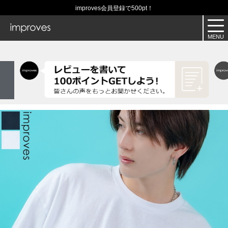
improves会員登録で500pt！