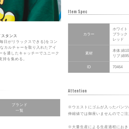
Item Spec
ホワイト
カラー
ブラック
ェイスタンス
レッド
DAY(毎日がリラックスできる)をコン
CE】なカルチャーを取り入れたアイ
本体:綿10
ーを通したキャッチーでユニーク
素材
リブ:綿9
支持を集める。
ID
70464
Attention
ブランド
※ウエストにゴムが入ったパンツ
一覧
伸縮値では御座いませんのでご注
※大量生産による生産過程におき