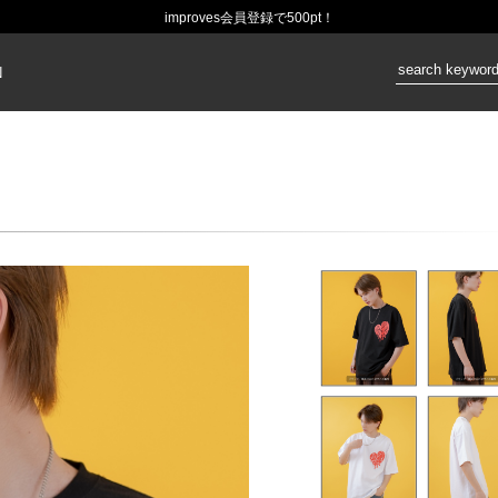
improves会員登録で500pt！
価格：
N