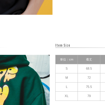
Item Size
単位：cm
着丈
S
68.5
M
72
L
75.5
XL
79