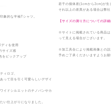
若干の個体差(1cmから2cm)が
それ以上の差異がある場合は弊社
印象的な半袖Tシャツ。
【サイズの測り方についての詳細
※サイトに掲載されている商品は
って見える場合がございます。
ボディを使用
※加工具合により掲載画像との誤
のサイズ感
予めご了承くださいますようお願
色をピックアップ
ティロゴ、
あって目を引く可愛らしいデザイ
ワイドシルエットのチノパンやカ
たい仕上がりになりました。