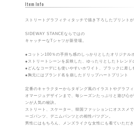
Item Info
ストリートグラフィティタッチで描き下ろしたプリントが
SIDEWAY STANCEならではの
キャッチーなTシャツが新登場。
●コットン100％の手持ち感のしっかりとしたオリジナル
●ストリートシーンを反映した、ゆったりとしたトレンド
●どんなコーデにも使いやすいホワイト、ブラックに差し
●胸元にはブランド名を崩したドリップハートプリント
定番のキャラクターからタギング風のイラストやグラフィ
オマージュデザインまで、毎シーズンたっぷりと遊び心が
ンが人気の秘訣。
ストリート、スケーター、韓国ファッションにオススメで
ーゴパンツ、デニムパンツとの相性バツグン。
男性にはもちろん、メンズライクな女性にも着ていただき