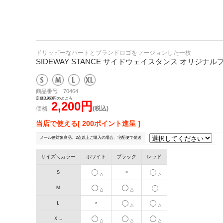
ドリッピーなハートとブランドロゴをフージョンした一枚
SIDEWAY STANCE サイドウェイスタンス オリジナ
商品番号 70464
定価3,960円のところ
2,200円
価格
(税込)
当店で使える[ 200ポイント進呈 ]
メール便対象商品、2点以上ご購入の場合、宅配便で発送
サイズ＼カラー
ホワイト
ブラック
レッド
Ｓ
×
△
△
Ｍ
△
△
Ｌ
×
△
△
ＸＬ
△
△
△