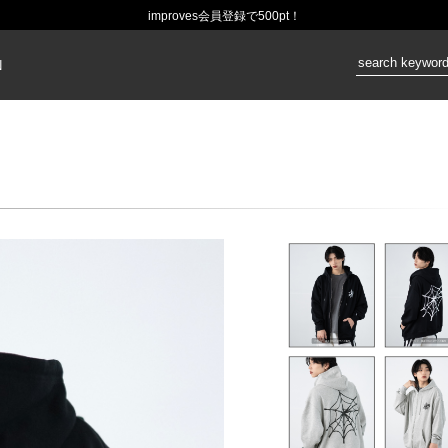
improves会員登録で500pt！
価格：
N