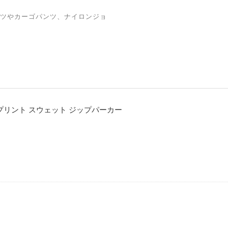
ツやカーゴパンツ、ナイロンジョ
厚盛プリント スウェット ジップパーカー