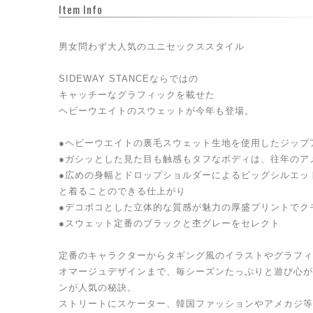
Item Info
男女問わず大人気のユニセックススタイル
SIDEWAY STANCEならではの
キャッチーなグラフィックを載せた
ヘビーウエイトのスウェットが今年も登場。
●ヘビーウエイトの裏毛スウェット生地を使用したジップ
●ガシッとした見た目も触感もタフなボディは、往年のア
●広めの身幅とドロップショルダーによるビッグシルエッ
と着ることのできる仕上がり
●デコボコとした立体的な質感が魅力の厚盛プリントでク
●スウェット定番のブラックと杢グレーをセレクト
定番のキャラクターからタギング風のイラストやグラフィ
オマージュデザインまで、毎シーズンたっぷりと遊び心が
ンが人気の秘訣。
ストリートにスケーター、韓国ファッションやアメカジ等