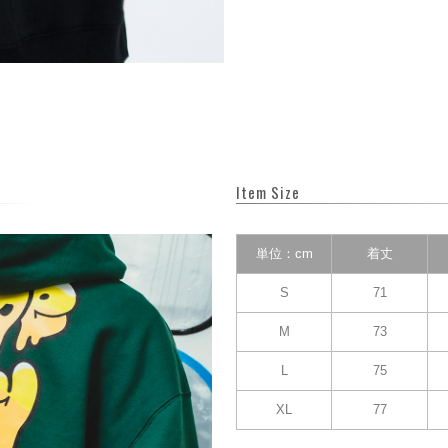
Item Size
単位：cm
着丈
S
71
M
73
L
75
XL
77