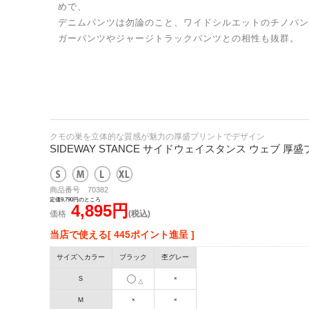
めで、
デニムパンツは勿論のこと、ワイドシルエットのチノパン
ガーパンツやジャージトラックパンツとの相性も抜群。
クモの巣を立体的な質感が魅力の厚盛プリントでデザイン
SIDEWAY STANCE サイドウェイスタンス ウェブ 
商品番号 70382
定価9,790円のところ
4,895円
価格
(税込)
当店で使える[ 445ポイント進呈 ]
サイズ＼カラー
ブラック
杢グレー
Ｓ
×
△
Ｍ
×
×