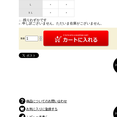
Ｌ
×
×
ＸＬ
×
×
残りわずかです
△：
申し訳ございません。ただいま在庫がございません。
×：
数量