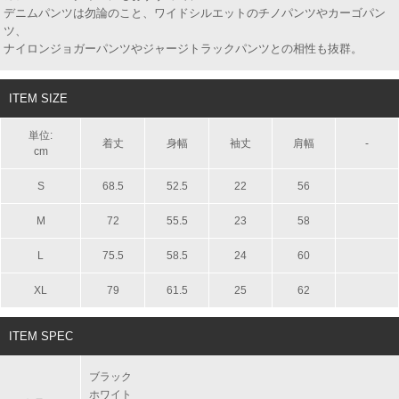
デニムパンツは勿論のこと、ワイドシルエットのチノパンツやカーゴパン
ツ、
ナイロンジョガーパンツやジャージトラックパンツとの相性も抜群。
ITEM SIZE
単位:
着丈
身幅
袖丈
肩幅
-
cm
S
68.5
52.5
22
56
M
72
55.5
23
58
L
75.5
58.5
24
60
XL
79
61.5
25
62
ITEM SPEC
ブラック
ホワイト