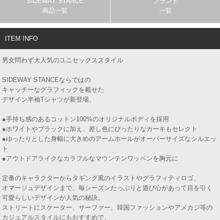
SIDEWAY STANCE
ブランド
商品一覧
一覧
ITEM INFO
男女問わず大人気のユニセックススタイル
SIDEWAY STANCEならではの
キャッチーなグラフィックを載せた
デザイン半袖Tシャツが新登場。
●手持ち感のあるコットン100%のオリジナルボディを採用
●ホワイトやブラックに加え、差し色にぴったりなカーキもセレクト
●ゆったりとした身幅に大きめのアームホールがオーバーサイズなシルエッ
ト
●アウトドアライクなカラフルなマウンテンワッペンを胸元に
定番のキャラクターからタギング風のイラストやグラフィティロゴ、
オマージュデザインまで、毎シーズンたっぷりと遊び心があって目を引く
可愛らしいデザインが人気の秘訣。
ストリートにスケーター、サーファー、韓国ファッションやアメカジ等の
カジュアルスタイルにもおすすめで、