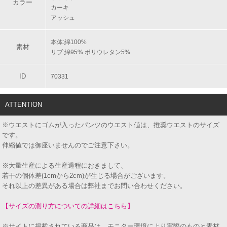
カラー
カーキ
アッシュ
本体:綿100%
素材
リブ:綿95% ポリウレタン5%
ID
70331
ATTENTION
※ウエストにゴムが入ったパンツのウエスト値は、推奨ウエストのサイズ
です。
伸縮値では御座いませんのでご注意下さい。
※大量生産による生産過程におきまして、
若干の個体差(1cmから2cm)が生じる場合がございます。
それ以上の差異がある場合は弊社までお問い合わせください。
【サイズの測り方についての詳細はこちら】
※サイトに掲載されている商品は、モニター環境により実際のものと素材