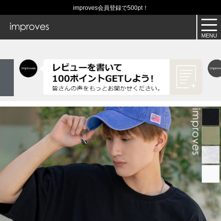
improves会員登録で500pt！