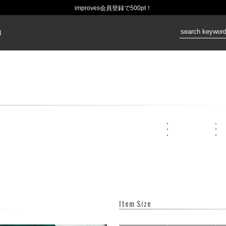
improves会員登録で500pt！
価格：
N
Item Size