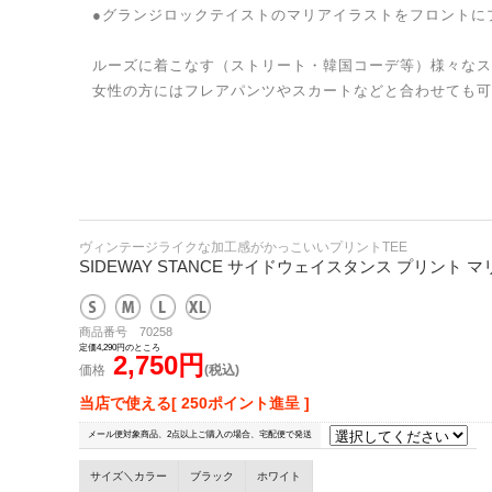
●グランジロックテイストのマリアイラストをフロントに
ルーズに着こなす（ストリート・韓国コーデ等）様々なス
女性の方にはフレアパンツやスカートなどと合わせても可
ヴィンテージライクな加工感がかっこいいプリントTEE
SIDEWAY STANCE サイドウェイスタンス プリント 
商品番号 70258
定価4,290円のところ
2,750円
価格
(税込)
当店で使える[ 250ポイント進呈 ]
メール便対象商品、2点以上ご購入の場合、宅配便で発送
サイズ＼カラー
ブラック
ホワイト