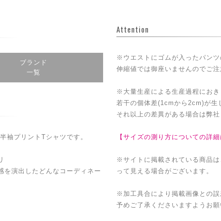
Attention
※ウエストにゴムが入ったパンツ
ブランド
伸縮値では御座いませんのでご注
一覧
※大量生産による生産過程におき
若干の個体差(1cmから2cm)が
それ以上の差異がある場合は弊社
半袖プリントTシャツです。
【サイズの測り方についての詳細
リ
※サイトに掲載されている商品は
感を演出したどんなコーディネー
って見える場合がございます。
※加工具合により掲載画像との誤
予めご了承くださいますようお願