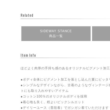
Related
SIDEWAY STANCE
商品一覧
Item Info
ほどよく肉厚の手持ち感のあるオリジナルピグメント加工
●ボディ全体にピグメント加工を落とし込んだ夏にピッタ
●シンプルなデザインながら、古着のようなヴィンテージ
トにも取り入れやすいアイテム
●コットン100％のオリジナルボディを採用
●着心地も良く、程よいビックシルエット
●デイリーユース（普段着）でガシガシ着ていただけます