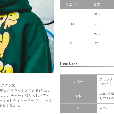
単位：cm
着丈
S
68.5
M
72
L
75.5
XL
79
Item Spec
ブラック
カラー
ホワイト
ェイスタンス
DAY(毎日がリラックスできる)をコン
本体:綿10
CE】なカルチャーを取り入れたアイ
素材
リブ:綿9
ーを通したキャッチーでユニーク
支持を集める。
ID
70258