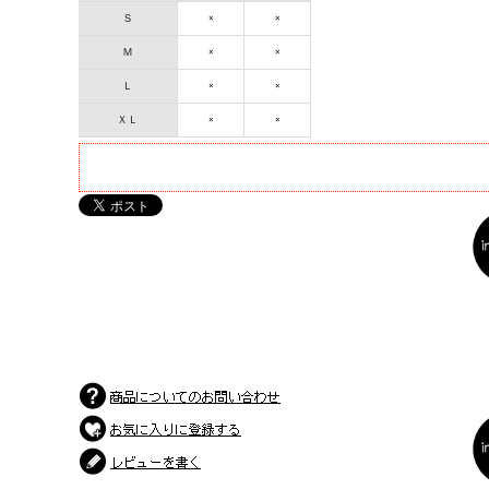
Ｓ
×
×
Ｍ
×
×
Ｌ
×
×
ＸＬ
×
×