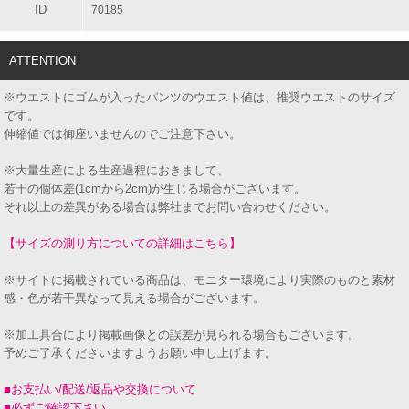
ID
70185
ATTENTION
※ウエストにゴムが入ったパンツのウエスト値は、推奨ウエストのサイズ
です。
伸縮値では御座いませんのでご注意下さい。
※大量生産による生産過程におきまして、
若干の個体差(1cmから2cm)が生じる場合がございます。
それ以上の差異がある場合は弊社までお問い合わせください。
【サイズの測り方についての詳細はこちら】
※サイトに掲載されている商品は、モニター環境により実際のものと素材
感・色が若干異なって見える場合がございます。
※加工具合により掲載画像との誤差が見られる場合もございます。
予めご了承くださいますようお願い申し上げます。
■お支払い/配送/返品や交換について
■必ずご確認下さい