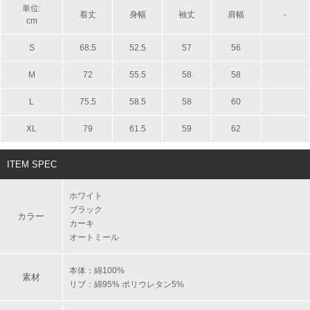
単位:
着丈
身幅
袖丈
肩幅
-
cm
S
68.5
52.5
57
56
M
72
55.5
58
58
L
75.5
58.5
58
60
XL
79
61.5
59
62
ITEM SPEC
ホワイト
ブラック
カラー
カーキ
オートミール
本体：綿100%
素材
リブ：綿95% ポリウレタン5%