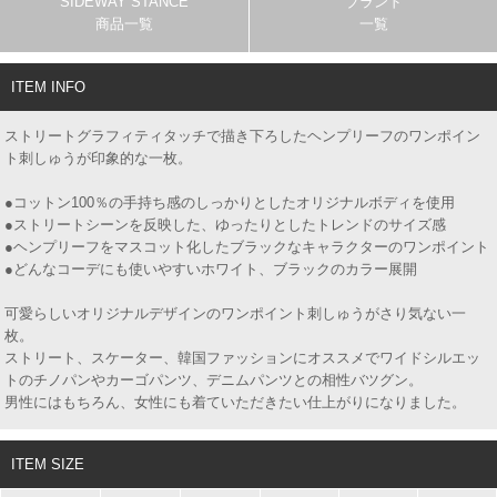
SIDEWAY STANCE
ブランド
商品一覧
一覧
ITEM INFO
ストリートグラフィティタッチで描き下ろしたヘンプリーフのワンポイン
ト刺しゅうが印象的な一枚。
●コットン100％の手持ち感のしっかりとしたオリジナルボディを使用
●ストリートシーンを反映した、ゆったりとしたトレンドのサイズ感
●ヘンプリーフをマスコット化したブラックなキャラクターのワンポイント
●どんなコーデにも使いやすいホワイト、ブラックのカラー展開
可愛らしいオリジナルデザインのワンポイント刺しゅうがさり気ない一
枚。
ストリート、スケーター、韓国ファッションにオススメでワイドシルエッ
トのチノパンやカーゴパンツ、デニムパンツとの相性バツグン。
男性にはもちろん、女性にも着ていただきたい仕上がりになりました。
ITEM SIZE