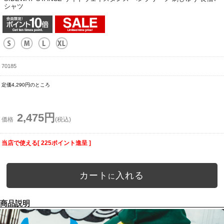
シャツ
70185
定価4,290円のところ
2,475円
価格
(税込)
当店で使える[ 225ポイント進呈 ]
カート
入れる
に
商品説明