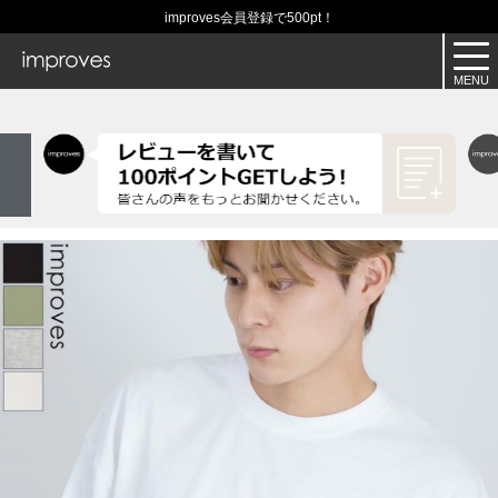
improves会員登録で500pt！