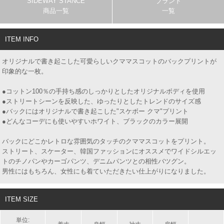
SIDEWAY STANCE
ブランド
商品一覧
一覧
ITEM INFO
オリジナルで書き起こした可愛らしいクママスコットのバックプリントが
印象的な一枚。
●コットン100％の手持ち感のしっかりとしたオリジナルボディを使用
●ストリートシーンを反映した、ゆったりとしたトレンドのサイズ感
●バックにはオリジナルで書き起こした"スケボー クマ"プリント
●どんなコーデにも使いやすいホワイト、ブラックのカラー展開
バックにどこかレトロな雰囲気のタッチのクママスコットをプリント。
ストリート、スケーター、韓国ファッションにオススメでワイドシルエッ
トのチノパンやカーゴパンツ、デニムパンツとの相性バツグン。
男性にはもちろん、女性にも着ていただきたい仕上がりになりました。
ITEM SIZE
単位: