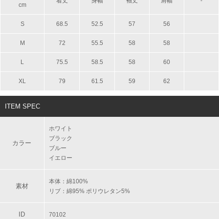
着丈
身幅
袖丈
肩幅
-
cm
S
68.5
52.5
57
56
M
72
55.5
58
58
L
75.5
58.5
58
60
XL
79
61.5
59
62
ITEM SPEC
ホワイト
ブラック
カラー
ブルー
イエロー
本体：綿100%
素材
リブ：綿95% ポリウレタン5%
ID
70102