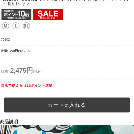
ト 長袖Tシャツ
70102
定価4,290円のところ
2,475円
価格
(税込)
当店で使える[ 225ポイント進呈 ]
カート
入れる
に
商品説明