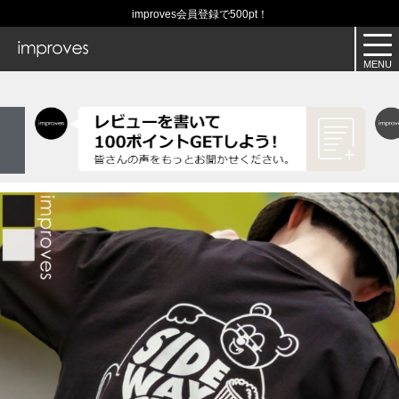
improves会員登録で500pt！