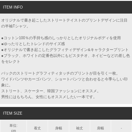
ITEM INFO
オリジナルで書き起こしたストリートテイストのプリントデザインに注目
の半袖Tシャツ。
●コットン100％の手持ち感のしっかりとしたオリジナルボディを使用
●ゆったりとしたトレンドのサイズ感
●オリジナルで書き起こしたグラフィティデザイン&キャラクタープリント
●ブラック、ホワイトの定番色以外にもピスタチオ、ネイビーなどの差し色
をセレクト
バックのストリートグラフィティタッチのプリントが目を引く一枚。
ワイドパンツやカーゴパンツ、ショートパンツと合わせると今季らしい印
象に。
ストリート、スケーター、韓国ファッションにオススメ。
男性にはもちろん、女性にもオススメしたい一本です。
ITEM SIZE
単位:
着丈
身幅
袖丈
肩幅
-
cm