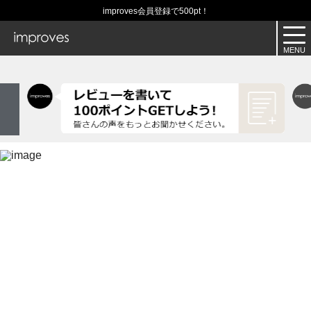
improves会員登録で500pt！