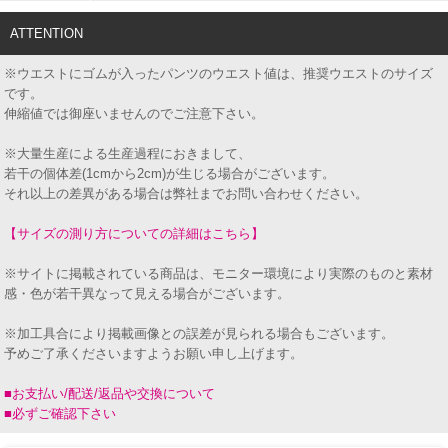
ATTENTION
※ウエストにゴムが入ったパンツのウエスト値は、推奨ウエストのサイズ
です。
伸縮値では御座いませんのでご注意下さい。
※大量生産による生産過程におきまして、
若干の個体差(1cmから2cm)が生じる場合がございます。
それ以上の差異がある場合は弊社までお問い合わせください。
【サイズの測り方についての詳細はこちら】
※サイトに掲載されている商品は、モニター環境により実際のものと素材
感・色が若干異なって見える場合がございます。
※加工具合により掲載画像との誤差が見られる場合もございます。
予めご了承くださいますようお願い申し上げます。
■お支払い/配送/返品や交換について
■必ずご確認下さい