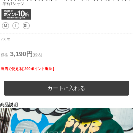
半袖Tシャツ
70072
3,190円
価格
(税込)
当店で使える[ 290ポイント進呈 ]
カート
入れる
に
商品説明