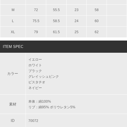
M
72
55.5
23
58
L
75.5
58.5
24
60
XL
79
61.5
25
62
ITEM SPEC
イエロー
ホワイト
ブラック
カラー
グレイッシュピンク
ピスタチオ
ネイビー
本体：綿100%
素材
リブ：綿95% ポリウレタン5%
ID
70072