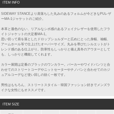
ITEM INFO
SIDEWAY STANCEより肩落ちした丸みのあるフォルムが今どきなPUレザ
ーMA-1ジャケットのご紹介。
本革と遜色のない、リアルなシボ感のあるフェイクレザーを使用したフラ
イトジャケットの大定番MA-1。
思い切って肩を落としたドロップショルダーと広めにとった身幅、袖幅、
アームホール等で仕上げたオーバーサイズ。丸みを帯びたシルエットがト
レンド感のある仕上がり。防寒性もしっかりと備え真冬のアウターとして
も、しっかりと機能してくれます。
カラー展開は定番のブラックのワンカラー。パーカーやワイドパンツと合
わせてのストリートコーデやニットセーターやチノパンと合わせてのカジ
ュアルコーデなど使い回しの効く一枚です。
男性はもちろん、ストリートスタイル・韓国ファッション好きでメンズラ
イクな女性にもオススメです。
ITEM SIZE