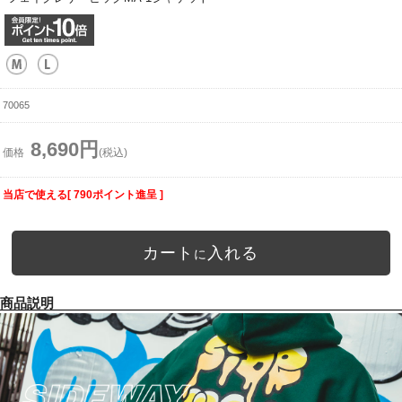
70065
8,690円
価格
(税込)
当店で使える[ 790ポイント進呈 ]
カート
入れる
に
商品説明