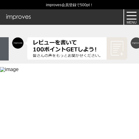
improves会員登録で500pt！