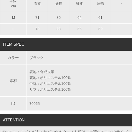
単位:
着丈
身幅
袖丈
肩幅
-
cm
M
71
80
64
61
L
73
83
65
63
ITEM SPEC
カラー
ブラック
表地：合成皮革
裏地：ポリエステル100%
素材
中綿：ポリエステル100%
リブ：ポリエステル100%
ID
70065
ATTENTION
※ウエストにゴムが入ったパンツのウエスト値は、推奨ウエストのサイズ