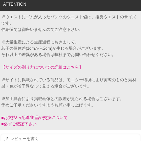
ATTENTION
※ウエストにゴムが入ったパンツのウエスト値は、推奨ウエストのサイズ
です。
伸縮値では御座いませんのでご注意下さい。
※大量生産による生産過程におきまして、
若干の個体差(1cmから2cm)が生じる場合がございます。
それ以上の差異がある場合は弊社までお問い合わせください。
【サイズの測り方についての詳細はこちら】
※サイトに掲載されている商品は、モニター環境により実際のものと素材
感・色が若干異なって見える場合がございます。
※加工具合により掲載画像との誤差が見られる場合もございます。
予めご了承くださいますようお願い申し上げます。
■お支払い/配送/返品や交換について
■必ずご確認下さい
レビューを書く