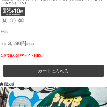
シルエット ロンT
70001
3,190円
価格
(税込)
当店で使える[ 290ポイント進呈 ]
カート
入れる
に
商品説明