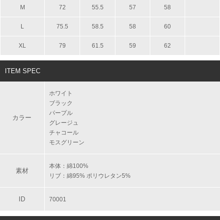
M
72
55.5
57
58
L
75.5
58.5
58
60
XL
79
61.5
59
62
ITEM SPEC
ホワイト
ブラック
パープル
カラー
グレージュ
チャコール
モスグリーン
本体：綿100%
素材
リブ：綿95% ポリウレタン5%
ID
70001