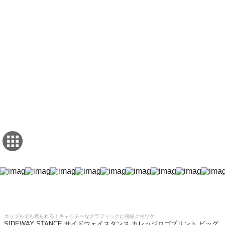
カップルでも着られる！キャッチーなグラフィックに視線クギヅケ
SIDEWAY STANCE サイドウェイスタンス カレッジロゴプリント ビッグ