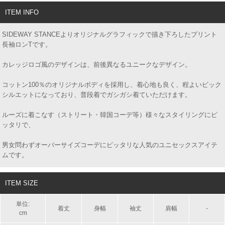
ITEM INFO
SIDEWAY STANCEよりオリジナルグラフィックで描き下ろしたプリント
長袖ロンTです。
カレッジロゴ風のデザインは、前後異なるユニークなデザイン。
コットン100％のオリジナルボディを採用し、着心地も良く、程よいビック
シルエットになっており、普段着でガシガシ着ていただけます。
ルーズに着こなす（ストリート・韓国コーデ等）様々なスタイリングにピ
ッタリで、
男女問わずオーバーサイズコーデにピッタリな人気のユニセックスアイテ
ムです。
ITEM SIZE
単位:
着丈
身幅
袖丈
肩幅
-
cm