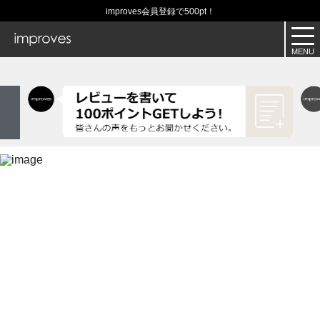
improves会員登録で500pt！