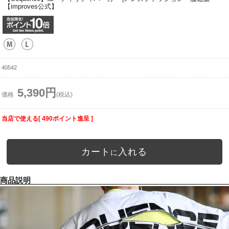
【improves公式】
40542
5,390円
価格
(税込)
当店で使える[ 490ポイント進呈 ]
カート
入れる
に
商品説明