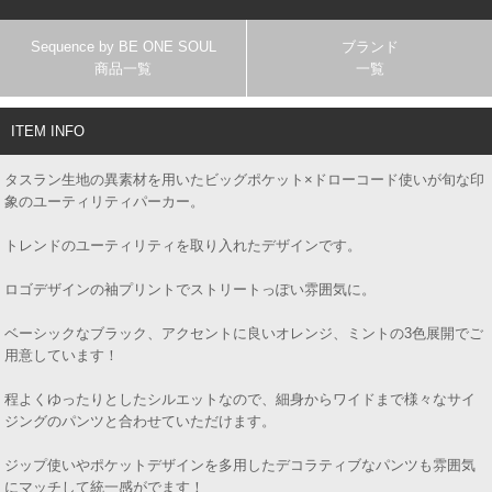
Sequence by BE ONE SOUL
ブランド
商品一覧
一覧
ITEM INFO
タスラン生地の異素材を用いたビッグポケット×ドローコード使いが旬な印
象のユーティリティパーカー。
トレンドのユーティリティを取り入れたデザインです。
ロゴデザインの袖プリントでストリートっぽい雰囲気に。
ベーシックなブラック、アクセントに良いオレンジ、ミントの3色展開でご
用意しています！
程よくゆったりとしたシルエットなので、細身からワイドまで様々なサイ
ジングのパンツと合わせていただけます。
ジップ使いやポケットデザインを多用したデコラティブなパンツも雰囲気
にマッチして統一感がでます！