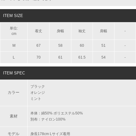
ITEM SIZE
単位:
着丈
身幅
袖丈
肩幅
-
cm
M
67
58
60
51
-
L
70
61
61.5
54
-
ITEM SPEC
ブラック
カラー
オレンジ
ミント
本体：綿50% ポリエステル50%
素材
別布：ナイロン100%
モデル
身長178cm Lサイズ着用