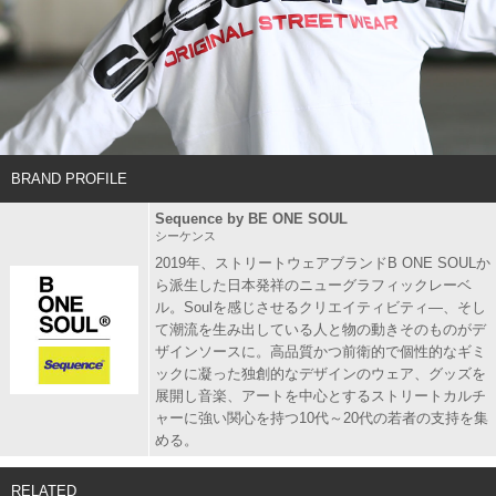
BRAND PROFILE
Sequence by BE ONE SOUL
シーケンス
2019年、ストリートウェアブランドB ONE SOULか
ら派生した日本発祥のニューグラフィックレーベ
ル。Soulを感じさせるクリエイティビティ―、そし
て潮流を生み出している人と物の動きそのものがデ
ザインソースに。高品質かつ前衛的で個性的なギミ
ックに凝った独創的なデザインのウェア、グッズを
展開し音楽、アートを中心とするストリートカルチ
ャーに強い関心を持つ10代～20代の若者の支持を集
める。
RELATED