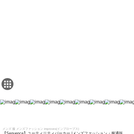
メンズ 服 メンズファッション improves(インプローブス)
【Sequence】ユーティリティパーカー |メンズファッション・服通販