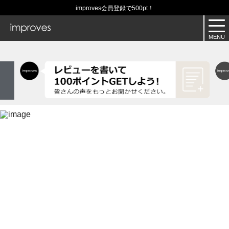
improves会員登録で500pt！