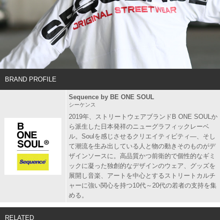
BRAND PROFILE
Sequence by BE ONE SOUL
シーケンス
2019年、ストリートウェアブランドB ONE SOULか
ら派生した日本発祥のニューグラフィックレーベ
ル。Soulを感じさせるクリエイティビティ―、そし
て潮流を生み出している人と物の動きそのものがデ
ザインソースに。高品質かつ前衛的で個性的なギミ
ックに凝った独創的なデザインのウェア、グッズを
展開し音楽、アートを中心とするストリートカルチ
ャーに強い関心を持つ10代～20代の若者の支持を集
める。
RELATED