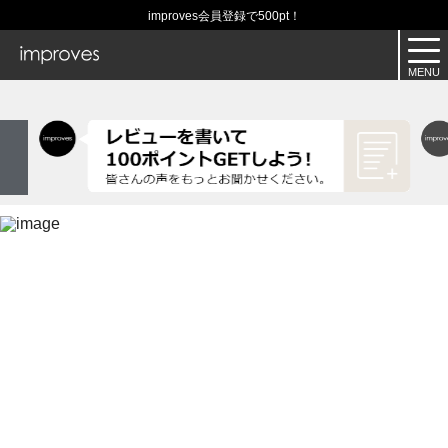
improves会員登録で500pt！