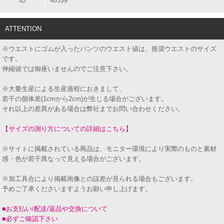
ID
40539
ATTENTION
※ウエストにゴムが入ったパンツのウエスト値は、推奨ウエストのサイズ
です。
伸縮値では御座いませんのでご注意下さい。
※大量生産による生産過程におきまして、
若干の個体差(1cmから2cm)が生じる場合がございます。
それ以上の差異がある場合は弊社までお問い合わせください。
【サイズの測り方についての詳細はこちら】
※サイトに掲載されている商品は、モニター環境により実際のものと素材
感・色が若干異なって見える場合がございます。
※加工具合により掲載画像との誤差が見られる場合もございます。
予めご了承くださいますようお願い申し上げます。
■お支払い/配送/返品や交換について
■必ずご確認下さい