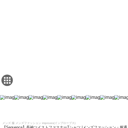
メンズ 服 メンズファッション improves(インプローブス)
【Sequence】長袖ツイストファスナーTシャツ |メンズファッション・服通