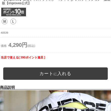
販【improves公式】
40539
4,290円
価格
(税込)
当店で使える[ 390ポイント進呈 ]
カート
入れる
に
商品説明