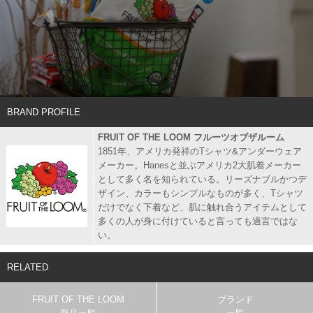
BRAND PROFILE
FRUIT OF THE LOOM フルーツオブザルーム
1851年、アメリカ発祥のTシャツ&アンダーウェア
メーカー。Hanesと並ぶアメリカ2大肌着メーカー
として多く名を知られている。リーズナブルかつデ
ザイン、カラーもシンプルなものが多く、Tシャツ
だけでなく下着など、肌に触れ合うアイテムとして
多くの人が身に付けていると言っても過言ではな
い。
RELATED
FRUIT OF THE LOOM
ブランド