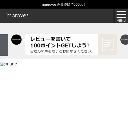
improves会員登録で500pt！