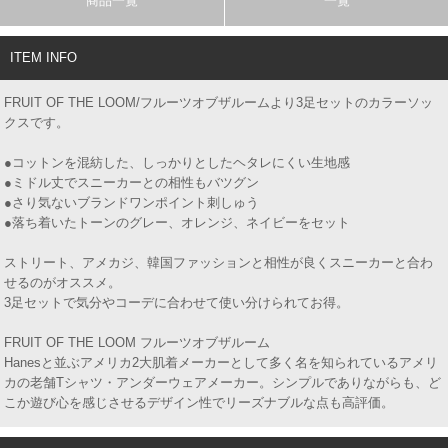
商品一覧
一覧
ITEM INFO
FRUIT OF THE LOOM/フルーツオブザルームより3足セットのカラーソッ
クスです。
●コットンを混紡した、しっかりとしたヘタレにくい生地感
●ミドル丈でスニーカーとの相性もバツグン
●さり気ないブランドワンポイント刺しゅう
●落ち着いたトーンのグレー、オレンジ、ネイビーをセット
ストリート、アメカジ、韓国ファッションと相性が良くスニーカーと合わ
せるのがオススメ。
3足セットで気分やコーデに合わせて使い分けられてお得。
FRUIT OF THE LOOM フルーツオブザルーム
Hanesと並ぶアメリカ2大肌着メーカーとして多く名を知られているアメリ
カの老舗Tシャツ・アンダーウェアメーカー。シンプルでありながらも、ど
こか遊び心を感じさせるデザイン性でリーズナブルな点も高評価。