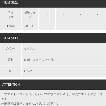
ITEM SIZE
単位:
適応サイ
-
-
-
-
cm
ズ
FREE
25～27
ITEM SPEC
カラー
ミックス
素材
綿 ポリエステル その他
ID
41672
ATTENTION
※ウエストにゴムが入ったパンツのウエスト値は、推奨ウエストのサイズ
です。
伸縮値では御座いませんのでご注意下さい。