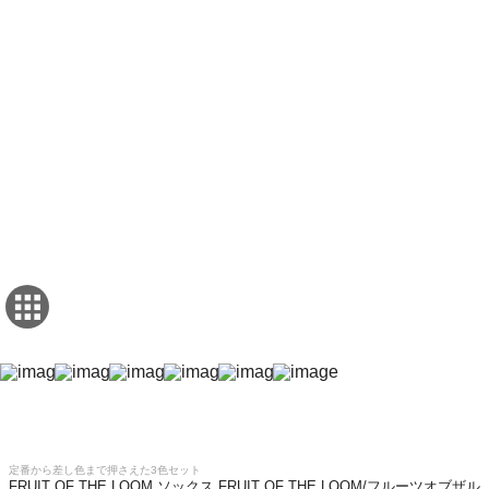
定番から差し色まで押さえた3色セット
FRUIT OF THE LOOM ソックス FRUIT OF THE LOOM/フルーツオブザル