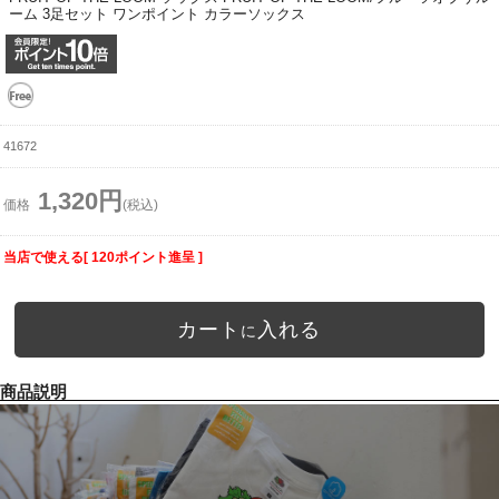
ーム 3足セット ワンポイント カラーソックス
41672
1,320円
価格
(税込)
当店で使える[ 120ポイント進呈 ]
カート
入れる
に
商品説明