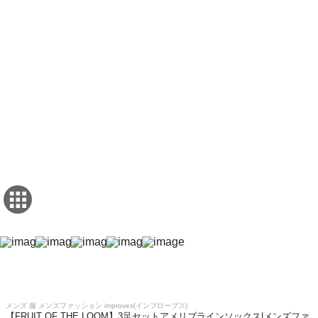
メンズ 服 メンズファッション improves(インプローブス)
【FRUIT OF THE LOOM】3足セットアメリブラインソックス|メンズファ