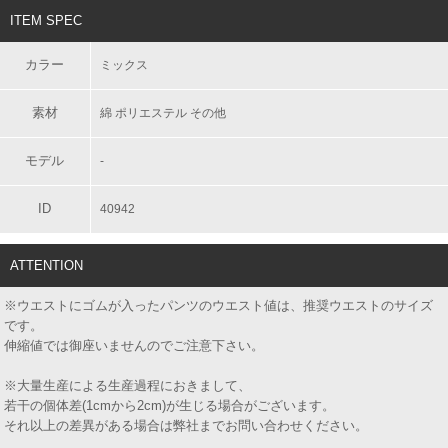
ITEM SPEC
カラー
ミックス
素材
綿 ポリエステル その他
モデル
-
ID
40942
ATTENTION
※ウエストにゴムが入ったパンツのウエスト値は、推奨ウエストのサイズ
です。
伸縮値では御座いませんのでご注意下さい。
※大量生産による生産過程におきまして、
若干の個体差(1cmから2cm)が生じる場合がございます。
それ以上の差異がある場合は弊社までお問い合わせください。