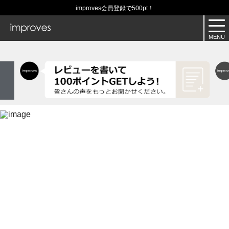
improves会員登録で500pt！