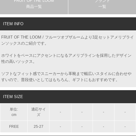
FRUIT OF THE LOOM
ブランド
商品一覧
一覧
ITEM INFO
FRUIT OF THE LOOM / フルーツオブザルームより3足セットアメリブライ
ンソックスのご紹介です。
ホワイトをベースにアクセントになるアメリブラインを採用したデザイン
性の高いソックス。
ソフトなフィット感でスニーカーから革靴まで幅広いスタイルに合わせや
すいので、普段使いとしてはもちろん、ギフトにもおすすめです。
ITEM SIZE
単位:
適応サイ
-
-
-
-
cm
ズ
FREE
25-27
-
-
-
-