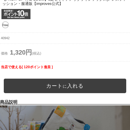
ッション・服通販【improves公式】
40942
1,320円
価格
(税込)
当店で使える[ 120ポイント進呈 ]
カート
入れる
に
商品説明