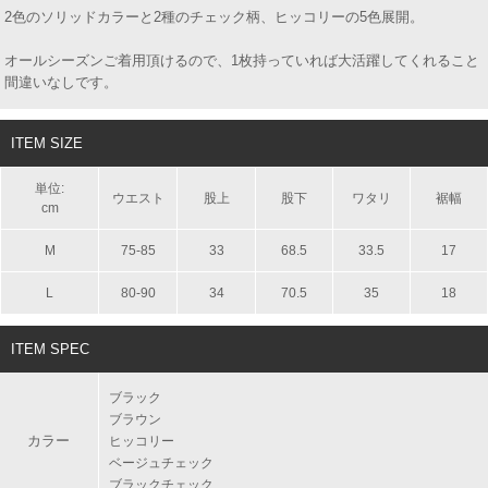
2色のソリッドカラーと2種のチェック柄、ヒッコリーの5色展開。
オールシーズンご着用頂けるので、1枚持っていれば大活躍してくれること
間違いなしです。
ITEM SIZE
単位:
ウエスト
股上
股下
ワタリ
裾幅
cm
M
75-85
33
68.5
33.5
17
L
80-90
34
70.5
35
18
ITEM SPEC
ブラック
ブラウン
カラー
ヒッコリー
ベージュチェック
ブラックチェック