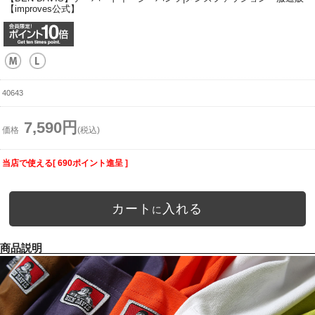
【improves公式】
40643
7,590円
価格
(税込)
当店で使える[ 690ポイント進呈 ]
カート
入れる
に
商品説明