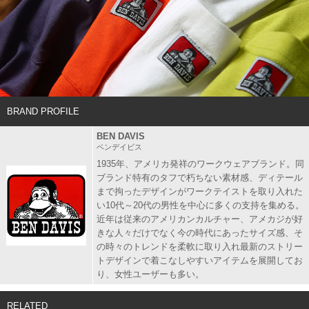
BRAND PROFILE
BEN DAVIS
ベンデイビス
1935年、アメリカ発祥のワークウェアブランド。同
ブランド特有のタフで朽ちない素材感、ディテール
まで拘ったデザインがワークテイストを取り入れた
い10代～20代の男性を中心に多くの支持を集める。
近年は従来のアメリカンカルチャー、アメカジが好
きな人々だけでなく今の時代にあったサイズ感、そ
の時々のトレンドを柔軟に取り入れ最新のストリー
トデザインで着こなしやすいアイテムを展開してお
り、女性ユーザーも多い。
RELATED