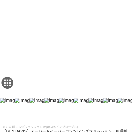
メンズ 服 メンズファッション improves(インプローブス)
【BEN DAVIS】テーパードイージーパンツ|メンズファッション・服通販