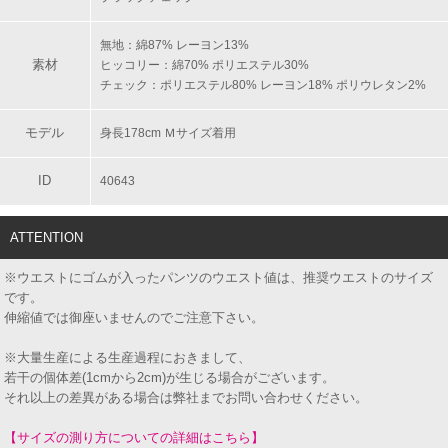
無地：綿87% レーヨン13%
素材
ヒッコリー：綿70% ポリエステル30%
チェック：ポリエステル80% レーヨン18% ポリウレタン2%
モデル
身長178cm Ｍサイズ着用
ID
40643
ATTENTION
※ウエストにゴムが入ったパンツのウエスト値は、推奨ウエストのサイズ
です。
伸縮値では御座いませんのでご注意下さい。
※大量生産による生産過程におきまして、
若干の個体差(1cmから2cm)が生じる場合がございます。
それ以上の差異がある場合は弊社までお問い合わせください。
【サイズの測り方についての詳細はこちら】