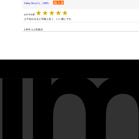
購入者
Yukky Sixxさん（16件）
おすすめ度
上下合わせると写真と近く、いい感じです。
1 件中 1-1 件表示