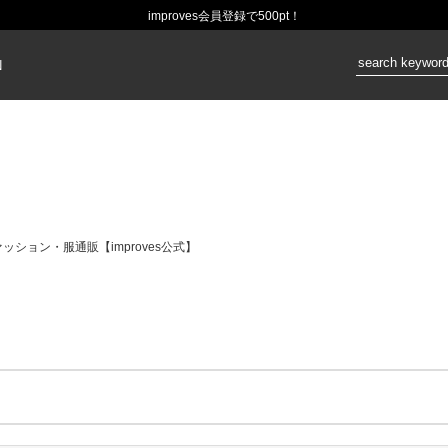
improves会員登録で500pt！
価格：
N
ション・服通販【improves公式】