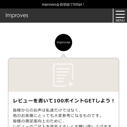
improves会員登録で500pt！