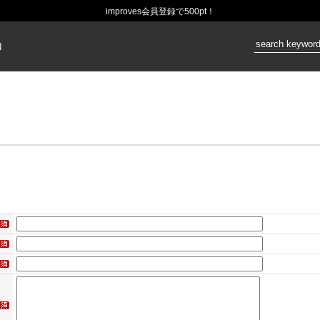
improves会員登録で500pt！
価格：
N