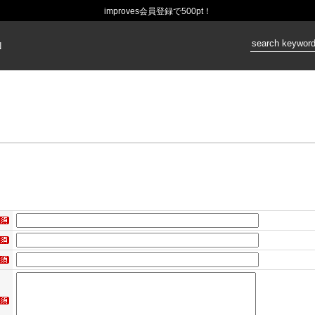
improves会員登録で500pt！
価格：
N