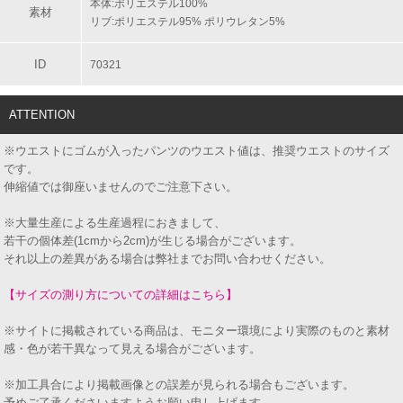
本体:ポリエステル100%
素材
リブ:ポリエステル95% ポリウレタン5%
ID
70321
ATTENTION
※ウエストにゴムが入ったパンツのウエスト値は、推奨ウエストのサイズ
です。
伸縮値では御座いませんのでご注意下さい。
※大量生産による生産過程におきまして、
若干の個体差(1cmから2cm)が生じる場合がございます。
それ以上の差異がある場合は弊社までお問い合わせください。
【サイズの測り方についての詳細はこちら】
※サイトに掲載されている商品は、モニター環境により実際のものと素材
感・色が若干異なって見える場合がございます。
※加工具合により掲載画像との誤差が見られる場合もございます。
予めご了承くださいますようお願い申し上げます。