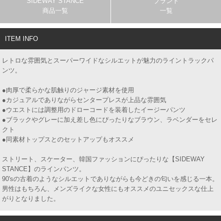
SIDEWAY STANCE
ブランド
商品一覧
一覧
ITEM INFO
レトロな雰囲気とスーパーワイドなシルエットが魅力のライントラックパ
ンツ。
●肉厚で柔らかな肌触りのジャージ素材を使用
●カジュアルでありながらセンタープレスが上品な雰囲気
●ウエストには調整用のドローコードを装着したイージーパンツ
●ブラックやグレーに加え差し色にぴったりなブラウン、ラベンダーをセレ
クト
●同素材トップスとのセットアップもオススメ
ストリート、スケーター、韓国ファッションにぴったりな【SIDEWAY
STANCE】のラインパンツ。
90'sの古着のようなシルエットでありながらも今どきの匂いを感じる一本。
男性はもちろん、メンズライクな女性にもオススメのユニセックスな仕上
がりとなりました。