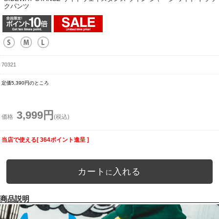
クパンツ
70321
定価5,390円のところ
3,999円
価格
(税込)
当店で使える[ 364ポイント進呈 ]
カート
入れる
に
商品説明