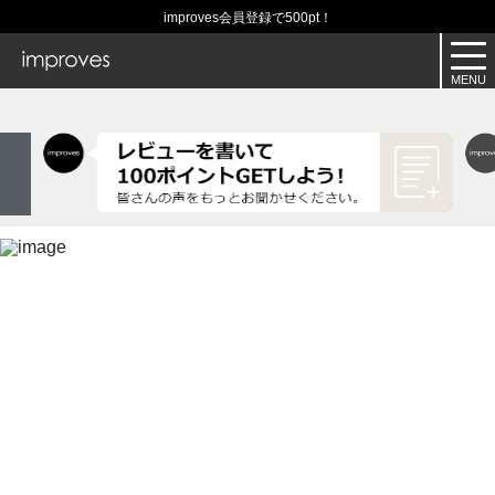
improves会員登録で500pt！