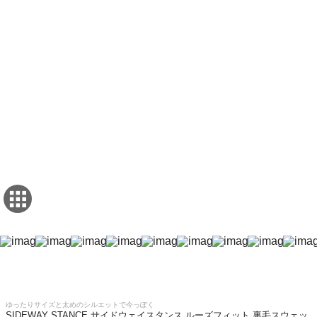
ゆったりサイズと太めのシルエットで今っぽく
SIDEWAY STANCE サイドウェイスタンス ルーズフィット 裏毛スウェッ