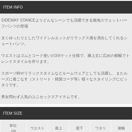
ITEM INFO
SIDEWAY STANCEよりどんなシーンでも活躍できる無地スウェットハー
フパンツの登場
太くゆったりとしたワイドシルエットがリラックス感を演出してくれるシ
ョートパンツ。
ウエストはゴムとコード使いの3ポケット仕様で、膝上丈に広めの裾幅でト
レンドスタイルを作ります。
スポーツ時やリラックスタイムなどルームウェアとしても活躍し、またル
ーズに着こなす（ストリート・韓国コーデ等）様々なスタイリングにピッ
タリです。
男女問わず人気のユニセックスアイテムです。
ITEM SIZE
単位:
ウエスト
股上
股下
ワタリ
裾幅
cm