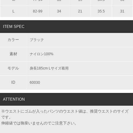
L
82-99
34
21
35.5
31
ITEM SPEC
カラー
ブラック
素材
ナイロン100%
モデル
身長185cm Lサイズ着用
ID
60030
ATTENTION
※ウエストにゴムが入ったパンツのウエスト値は、推奨ウエストのサイズ
です。
伸縮値では御座いませんのでご注意下さい。