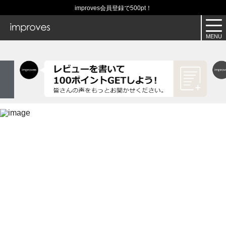
improves会員登録で500pt！