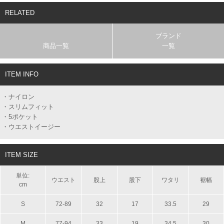
RELATED
ブランド
商品一覧
一覧
ITEM INFO
・ナイロン
・スリムフィット
・5ポケット
・ウエストイージー
ITEM SIZE
単位:
ウエスト
股上
股下
ワタリ
裾幅
cm
S
72-89
32
17
33.5
29
M
77-94
33
19
34.5
30