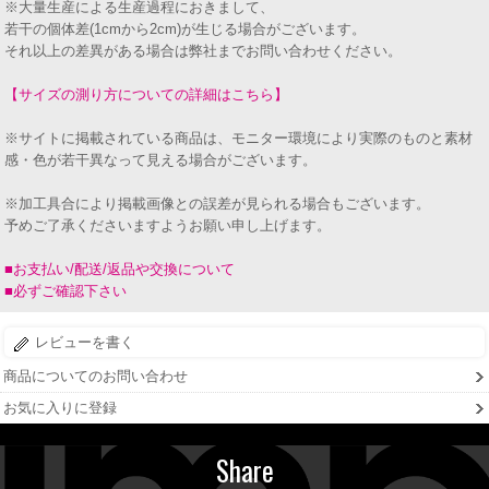
※大量生産による生産過程におきまして、
若干の個体差(1cmから2cm)が生じる場合がございます。
それ以上の差異がある場合は弊社までお問い合わせください。
【サイズの測り方についての詳細はこちら】
※サイトに掲載されている商品は、モニター環境により実際のものと素材
感・色が若干異なって見える場合がございます。
※加工具合により掲載画像との誤差が見られる場合もございます。
予めご了承くださいますようお願い申し上げます。
■お支払い/配送/返品や交換について
■必ずご確認下さい
レビューを書く
商品についてのお問い合わせ
お気に入りに登録
Share