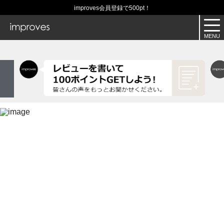
improves会員登録で500pt！