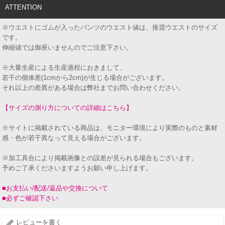
ATTENTION
※ウエストにゴムが入ったパンツのウエスト値は、推奨ウエストのサイズ
です。
伸縮値では御座いませんのでご注意下さい。
※大量生産による生産過程におきまして、
若干の個体差(1cmから2cm)が生じる場合がございます。
それ以上の差異がある場合は弊社までお問い合わせください。
【サイズの測り方についての詳細はこちら】
※サイトに掲載されている商品は、モニター環境により実際のものと素材
感・色が若干異なって見える場合がございます。
※加工具合により掲載画像との誤差が見られる場合もございます。
予めご了承くださいますようお願い申し上げます。
■お支払い/配送/返品や交換について
■必ずご確認下さい
レビューを書く