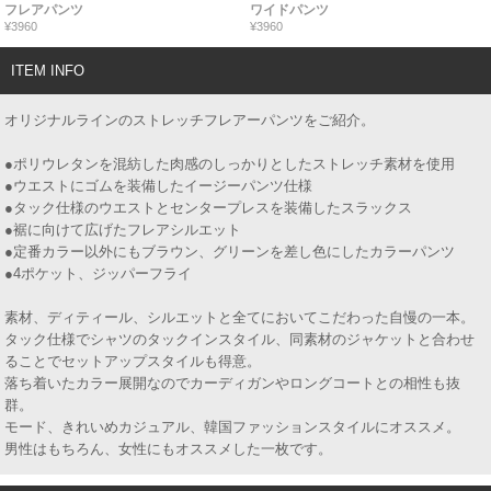
フレアパンツ
ワイドパンツ
¥3960
¥3960
ITEM INFO
オリジナルラインのストレッチフレアーパンツをご紹介。
●ポリウレタンを混紡した肉感のしっかりとしたストレッチ素材を使用
●ウエストにゴムを装備したイージーパンツ仕様
●タック仕様のウエストとセンタープレスを装備したスラックス
●裾に向けて広げたフレアシルエット
●定番カラー以外にもブラウン、グリーンを差し色にしたカラーパンツ
●4ポケット、ジッパーフライ
素材、ディティール、シルエットと全てにおいてこだわった自慢の一本。
タック仕様でシャツのタックインスタイル、同素材のジャケットと合わせ
ることでセットアップスタイルも得意。
落ち着いたカラー展開なのでカーディガンやロングコートとの相性も抜
群。
モード、きれいめカジュアル、韓国ファッションスタイルにオススメ。
男性はもちろん、女性にもオススメした一枚です。