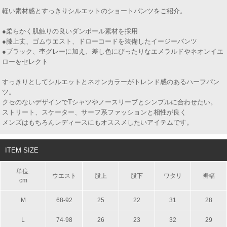
軽い素材感とすっきりシルエットのショートパンツをご紹介。
●柔らかく肌触りの良いダンボール素材を採用
●膝上丈、ゴムウエスト、ドローコードを装備したイージーパンツ
●ブラック、杢グレーに加え、差し色にぴったりなエメラルドやネオンイエ
ローをセレクト
すっきりとしてシルエットとネオンカラーがトレンド感のあるハーフパン
ツ。
クセのないデザインでTシャツやノースリーブとシンプルに合わせたい。
ストリート、スケーター、サーフ系ファッションと相性が良く
メンズはもちろんレディースにもオススメしたいアイテムです。
ITEM SIZE
単位:
ウエスト
股上
股下
ワタリ
裾幅
cm
M
68-92
25
22
31
28
L
74-98
26
23
32
29