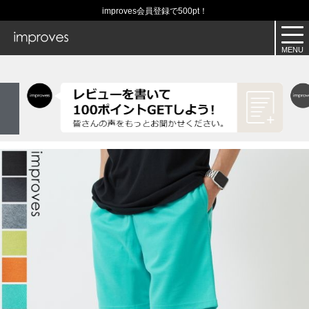
improves会員登録で500pt！