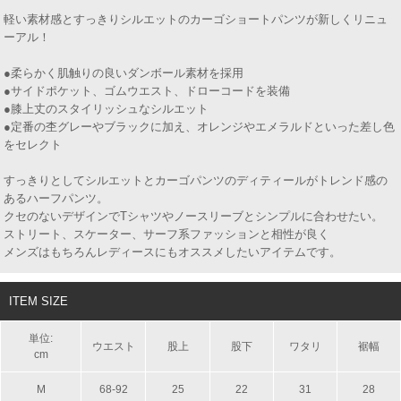
軽い素材感とすっきりシルエットのカーゴショートパンツが新しくリニュ
ーアル！
●柔らかく肌触りの良いダンボール素材を採用
●サイドポケット、ゴムウエスト、ドローコードを装備
●膝上丈のスタイリッシュなシルエット
●定番の杢グレーやブラックに加え、オレンジやエメラルドといった差し色
をセレクト
すっきりとしてシルエットとカーゴパンツのディティールがトレンド感の
あるハーフパンツ。
クセのないデザインでTシャツやノースリーブとシンプルに合わせたい。
ストリート、スケーター、サーフ系ファッションと相性が良く
メンズはもちろんレディースにもオススメしたいアイテムです。
ITEM SIZE
単位:
ウエスト
股上
股下
ワタリ
裾幅
cm
M
68-92
25
22
31
28