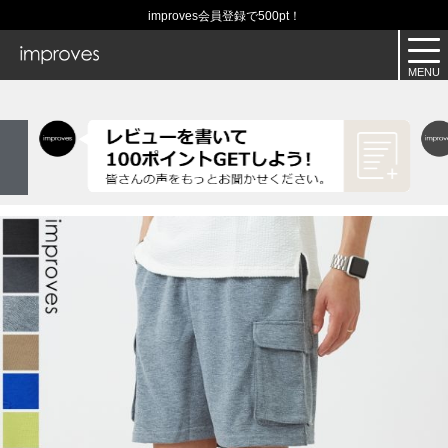
improves会員登録で500pt！